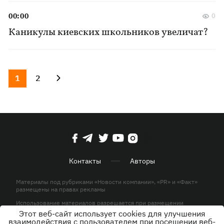
00:00
0
Каникулы киевских школьников увеличат?
1
2
Контакты
Авторы
Материалы под рубриками «Новости компании», «PR» и «Факт»
размещены на правах рекламы
Использование материалов разрешается при размещении
активной гиперссылки на KP.UA в первом абзаце.
Этот веб-сайт использует cookies для улучшения
взаимодействия с пользователем при посещении веб-
© ООО «ЮЛАВ МЕДИА»,2026. Все права защищены.