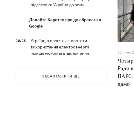
підготовки України до зими
Додайте Коротко про до обраного в
Google
Українців просять скоротити
20:28
використання електроенергії –
23 сiчня 
інакше можливі відключення
Чотир
Ради в
Тайський футболіст загинув від удару
19:50
блискавки просто на полі
ПАРЄ: 
ЗАВАНТАЖИТИ ЩЕ
дамо
Рада нацбезпеки затвердила План
19:47
стійкості Києва, - Клименко
Мудрик зіграв за "Челсі" – вперше за
19:19
615 днів
Погода в Україні 6 серпня – спека
18:53