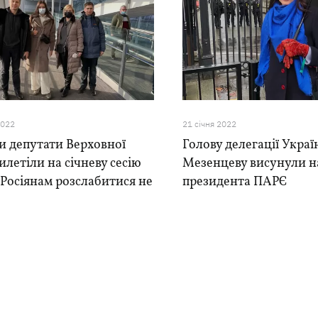
2022
21 сiчня 2022
и депутати Верховної
Голову делегації Укра
илетіли на січневу сесію
Мезенцеву висунули н
Росіянам розслабитися не
президента ПАРЄ