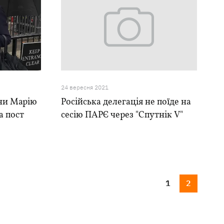
24 вересня 2021
їни Марію
Російська делегація не поїде на
а пост
сесію ПАРЄ через "Спутнік V"
1
2