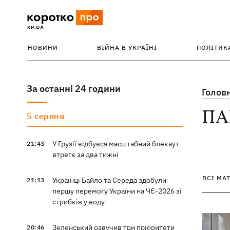
НОВИНИ
ВІЙНА В УКРАЇНІ
ПОЛІТИК
За останні 24 години
Голов
ПА
5 серпня
У Грузії відбувся масштабний блекаут
21:43
втретє за два тижні
ВСІ МА
Українці Байло та Середа здобули
21:13
першу перемогу України на ЧЄ-2026 зі
стрибків у воду
Зеленський озвучив три пріоритети
20:46