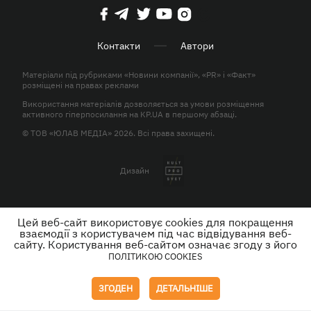
Контакти
Автори
Матеріали під рубриками «Новини компанії», «PR» і «Факт»
розміщені на правах реклами
Використання матеріалів дозволяється за умови розміщення
активного гіперпосилання на KP.UA в першому абзаці.
© ТОВ «ЮЛАВ МЕДІА» 2026. Всі права захищені.
Дизайн
Цей веб-сайт використовує cookies для покращення
взаємодії з користувачем під час відвідування веб-
сайту. Користування веб-сайтом означає згоду з його
ПОЛІТИКОЮ COOKIES
ЗГОДЕН
ДЕТАЛЬНІШЕ