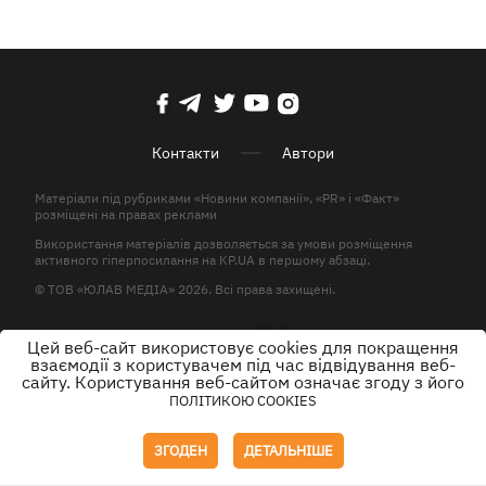
Контакти
Автори
Матеріали під рубриками «Новини компанії», «PR» і «Факт»
розміщені на правах реклами
Використання матеріалів дозволяється за умови розміщення
активного гіперпосилання на KP.UA в першому абзаці.
© ТОВ «ЮЛАВ МЕДІА» 2026. Всі права захищені.
Цей веб-сайт використовує cookies для покращення
Дизайн
взаємодії з користувачем під час відвідування веб-
сайту. Користування веб-сайтом означає згоду з його
ПОЛІТИКОЮ COOKIES
ЗГОДЕН
ДЕТАЛЬНІШЕ