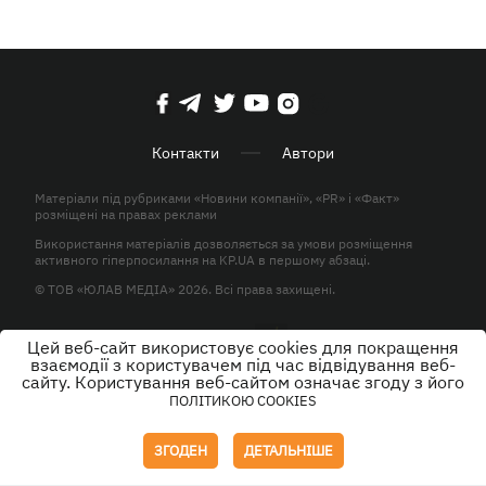
Контакти
Автори
Матеріали під рубриками «Новини компанії», «PR» і «Факт»
розміщені на правах реклами
Використання матеріалів дозволяється за умови розміщення
активного гіперпосилання на KP.UA в першому абзаці.
© ТОВ «ЮЛАВ МЕДІА» 2026. Всі права захищені.
Цей веб-сайт використовує cookies для покращення
Дизайн
взаємодії з користувачем під час відвідування веб-
сайту. Користування веб-сайтом означає згоду з його
ПОЛІТИКОЮ COOKIES
ЗГОДЕН
ДЕТАЛЬНІШЕ