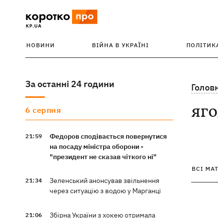
НОВИНИ
ВІЙНА В УКРАЇНІ
ПОЛІТИК
За останні 24 години
Голов
яг
6 серпня
Федоров сподівається повернутися
21:59
на посаду міністра оборони -
"президент не сказав чіткого ні"
ВСІ МА
Зеленський анонсував звільнення
21:34
через ситуацію з водою у Марганці
Збірна України з хокею отримала
21:06