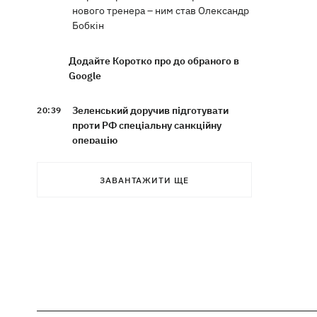
нового тренера – ним став Олександр
Бобкін
Додайте Коротко про до обраного в
Google
Зеленський доручив підготувати
20:39
проти РФ спеціальну санкційну
операцію
Дрони СБУ вразили два кораблі ФСБ
20:12
ЗАВАНТАЖИТИ ЩЕ
РФ "Балаклава" та "Керч"
Зеленський підписав укази про
19:40
звільнення ще чотирьох послів
Сердечко не витримало - внаслідок
19:19
атаки РФ у притулку на Київщині
загинули собаки