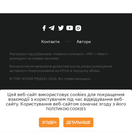
Контакти
Автори
Матеріали під рубриками «Новини компанії», «PR» і «Факт»
розміщені на правах реклами
Використання матеріалів дозволяється за умови розміщення
активного гіперпосилання на KP.UA в першому абзаці.
© ТОВ «ЮЛАВ МЕДІА» 2026. Всі права захищені.
Цей веб-сайт використовує cookies для покращення
Дизайн
взаємодії з користувачем під час відвідування веб-
сайту. Користування веб-сайтом означає згоду з його
ПОЛІТИКОЮ COOKIES
ЗГОДЕН
ДЕТАЛЬНІШЕ