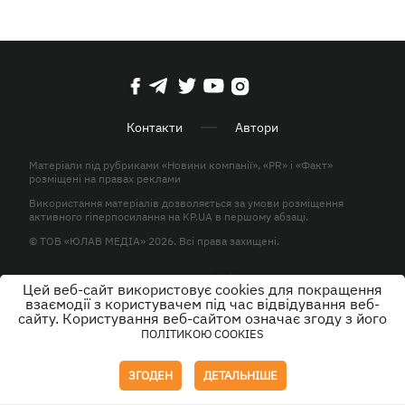
Контакти
Автори
Матеріали під рубриками «Новини компанії», «PR» і «Факт»
розміщені на правах реклами
Використання матеріалів дозволяється за умови розміщення
активного гіперпосилання на KP.UA в першому абзаці.
© ТОВ «ЮЛАВ МЕДІА» 2026. Всі права захищені.
Цей веб-сайт використовує cookies для покращення
Дизайн
взаємодії з користувачем під час відвідування веб-
сайту. Користування веб-сайтом означає згоду з його
ПОЛІТИКОЮ COOKIES
ЗГОДЕН
ДЕТАЛЬНІШЕ