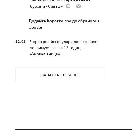
також поста спостереження на
буровій «Сиваш»
Додайте Коротко про до обраного в
Google
Через російські удари деякі поїзди
12:02
затримуються на 12 годин, -
«Укрзалізниця»
12:00
Кульбіт Трампа: чому США забрали
обіцянки щодо ракет для Patriot і що
ЗАВАНТАЖИТИ ЩЕ
робити Києву
«МоЛоЧКа» триває - СБС уразили ще
11:35
12 суден тіньового флоту РФ у
Чорному та Азовському морях
11:00
Весілля Роналду: бум в аеропорту
імені нареченого, 5 дітей біля вівтаря