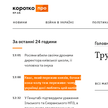
НОВИНИ
ВІЙНА В УКРАЇНІ
ПОЛІТИК
За останні 24 години
Голов
Тру
Росіяни вбили своїми дронами
13:01
директора київської школи, її
чоловіка та онука
13:00
Квас, який пережив князів, бочки і
кока-колу теж переживе: чому
ВСІ МА
українці досі люблять цей напій
У Генштабі підтвердили ураження
12:32
Ільського та Сизранського НПЗ, а