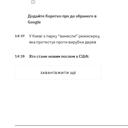
Додайте Коротко про до обраного в
Google
У Києві з парку “винесли” режисерку,
14:37
яка протестує проти вирубки дерев
Хто стане новим послом у США:
14:28
технократ Свириденко чи
«найкращий солдат» Паліса
ЗАВАНТАЖИТИ ЩЕ
В Україну йде атмосферний фронт з
14:12
грозами, дощами та похолоданням –
погода на 7 серпня
У ЄС почали діяти нові умови захисту
13:41
для українців — більше не для
“ухилянтів”