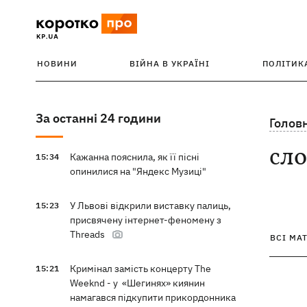
НОВИНИ
ВІЙНА В УКРАЇНІ
ПОЛІТИК
За останні 24 години
Голов
сло
Кажанна пояснила, як її пісні
15:34
опинилися на "Яндекс Музиці"
У Львові відкрили виставку палиць,
15:23
присвячену інтернет-феномену з
Threads
ВСІ МА
Кримінал замість концерту The
15:21
Weeknd - у «Шегинях» киянин
намагався підкупити прикордонника