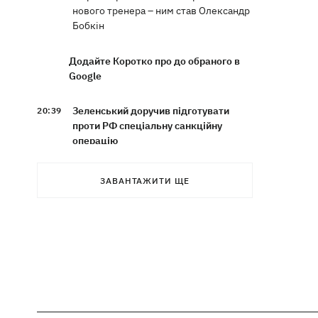
нового тренера – ним став Олександр
Бобкін
Додайте Коротко про до обраного в
Google
Зеленський доручив підготувати
20:39
проти РФ спеціальну санкційну
операцію
Дрони СБУ вразили два кораблі ФСБ
20:12
ЗАВАНТАЖИТИ ЩЕ
РФ "Балаклава" та "Керч"
Зеленський підписав укази про
19:40
звільнення ще чотирьох послів
Сердечко не витримало - внаслідок
19:19
атаки РФ у притулку на Київщині
загинули собаки