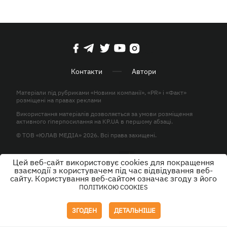
Контакти
Автори
Матеріали під рубриками «Новини компанії», «PR» і «Факт»
розміщені на правах реклами
Використання матеріалів дозволяється за умови розміщення
активного гіперпосилання на KP.UA в першому абзаці.
© ТОВ «ЮЛАВ МЕДІА» 2026. Всі права захищені.
Цей веб-сайт використовує cookies для покращення
Дизайн
взаємодії з користувачем під час відвідування веб-
сайту. Користування веб-сайтом означає згоду з його
ПОЛІТИКОЮ COOKIES
ЗГОДЕН
ДЕТАЛЬНІШЕ