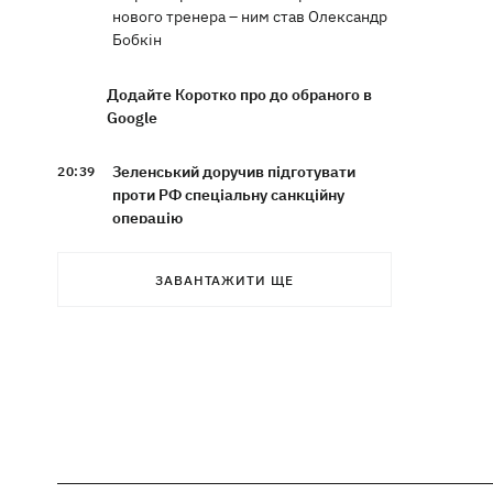
нового тренера – ним став Олександр
Бобкін
Додайте Коротко про до обраного в
Google
Зеленський доручив підготувати
20:39
проти РФ спеціальну санкційну
операцію
Дрони СБУ вразили два кораблі ФСБ
20:12
ЗАВАНТАЖИТИ ЩЕ
РФ "Балаклава" та "Керч"
Зеленський підписав укази про
19:40
звільнення ще чотирьох послів
Сердечко не витримало - внаслідок
19:19
атаки РФ у притулку на Київщині
загинули собаки