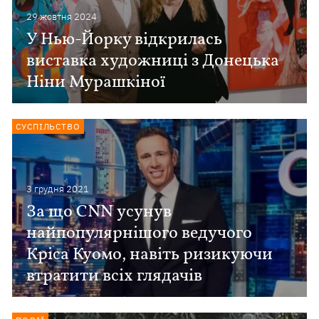
29 жовтня 2024
У Нью-Йорку відкрилась
виставка художниці з Донецька
Ніни Мурашкіної
СУСПІЛЬСТВО
3 грудня 2021
За що CNN усунув
найпопулярнішого ведучого
Кріса Куомо, навіть ризикуючи
втратити всіх глядачів