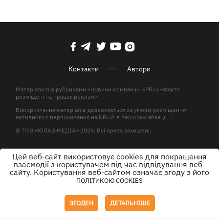
Контакти
Автори
Матеріали під рубриками «Новини компанії», «PR» і «Факт»
розміщені на правах реклами
Використання матеріалів дозволяється за умови розміщення
активного гіперпосилання на KP.UA в першому абзаці.
© ТОВ «ЮЛАВ МЕДІА» 2026. Всі права захищені.
Цей веб-сайт використовує cookies для покращення
Дизайн
взаємодії з користувачем під час відвідування веб-
сайту. Користування веб-сайтом означає згоду з його
ПОЛІТИКОЮ COOKIES
ЗГОДЕН
ДЕТАЛЬНІШЕ