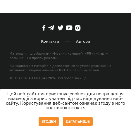
Контакти
Автори
Матеріали під рубриками «Новини компанії», «PR» і «Факт»
розміщені на правах реклами
Використання матеріалів дозволяється за умови розміщення
активного гіперпосилання на KP.UA в першому абзаці.
© ТОВ «ЮЛАВ МЕДІА» 2026. Всі права захищені.
Цей веб-сайт використовує cookies для покращення
Дизайн
взаємодії з користувачем під час відвідування веб-
сайту. Користування веб-сайтом означає згоду з його
ПОЛІТИКОЮ COOKIES
ЗГОДЕН
ДЕТАЛЬНІШЕ