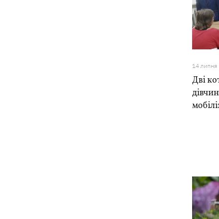
стрибків у воду
Зеленський озвучив три пріоритети
20:46
підготовки України до зими
Українців просять скоротити
20:28
14 липня
використання електроенергії –
Дві ко
інакше можливі відключення
дівчин
мобілі
Тайський футболіст загинув від удару
19:50
блискавки просто на полі
Рада нацбезпеки затвердила План
19:47
стійкості Києва, - Клименко
Мудрик зіграв за "Челсі" – вперше за
19:19
615 днів