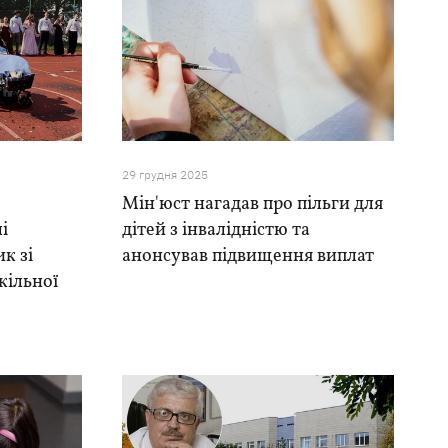
29 грудня 2025
Мін'юст нагадав про пільги для
і
дітей з інвалідністю та
к зі
анонсував підвищення виплат
кільної