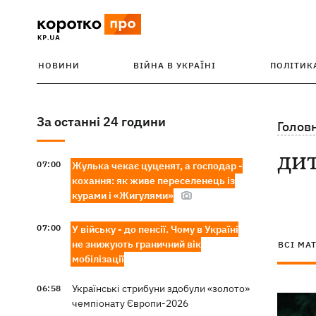
НОВИНИ
ВІЙНА В УКРАЇНІ
ПОЛІТИК
За останні 24 години
Голов
ди
07:00
Жулька чекає цуценят, а господар -
кохання: як живе переселенець із
курами і «Жигулями»
07:00
У війську - до пенсії. Чому в Україні
не знижують граничний вік
ВСІ МА
мобілізації
Українські стрибуни здобули «золото»
06:58
чемпіонату Європи-2026