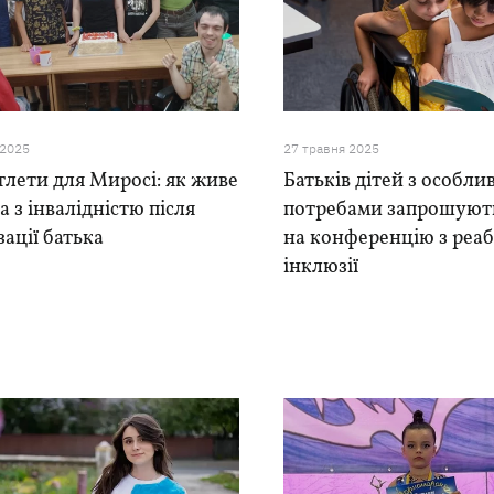
 2025
27 травня 2025
тлети для Миросі: як живе
Батьків дітей з особли
а з інвалідністю після
потребами запрошують
зації батька
на конференцію з реабі
інклюзії