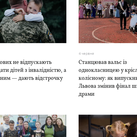
4 червня
ових не відпускають
Станцював вальс із
ати дітей з інвалідністю, а
однокласницею у крісл
ьним — дають відстрочку
колісному: як випускни
Львова змінив фінал ш
драми