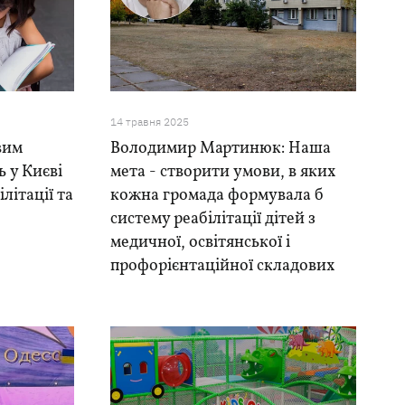
14 травня 2025
вим
Володимир Мартинюк: Наша
 у Києві
мета - створити умови, в яких
літації та
кожна громада формувала б
систему реабілітації дітей з
медичної, освітянської і
профорієнтаційної складових