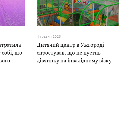
4 травня 2023
 втратила
Дитячий центр в Ужгороді
 собі, що
спростував, що не пустив
вого
дівчинку на інвалідному візку