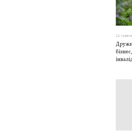
11 травн
Дружи
бізнес
інвалі