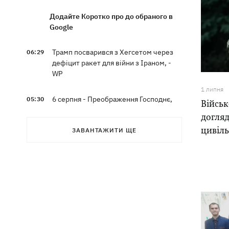
Додайте Коротко про до обраного в
Google
Трамп посварився з Хегсетом через
06:29
дефіцит ракет для війни з Іраном, -
WP
1 липня
6 серпня - Преображення Господнє,
05:30
Військ
що сьогодні не можна робити, все про
догляд
цей день
цивіл
ЗАВАНТАЖИТИ ЩЕ
5 серпня
У Грузії відбувся масштабний блекаут
21:43
втретє за два тижні
Українці Байло та Середа здобули
21:13
першу перемогу України на ЧЄ-2026 зі