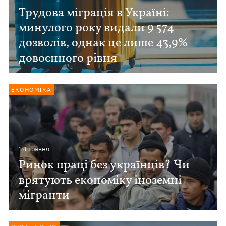
Трудова міграція в Україні:
минулого року видали 9 574
дозволів, однак це лише 43,9%
довоєнного рівня
ЕКОНОМІКА
14 травня
Ринок праці без українців? Чи
врятують економіку іноземні
мігранти