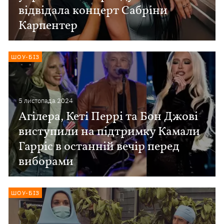
відвідала концерт Сабріни
Карпентер
ШОУ-БІЗ
5 листопада 2024
Агілера, Кеті Перрі та Бон Джові
виступили на підтримку Камали
Гарріс в останній вечір перед
виборами
ШОУ-БІЗ