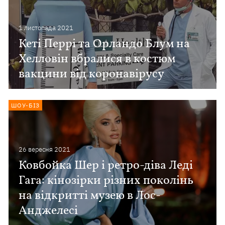
1 листопада 2021
Кеті Перрі та Орландо Блум на
Хелловін вбралися в костюм
вакцини від коронавірусу
ШОУ-БІЗ
26 вересня 2021
Ковбойка Шер і ретро-діва Леді
Гага: кінозірки різних поколінь
на відкритті музею в Лос-
Анджелесі