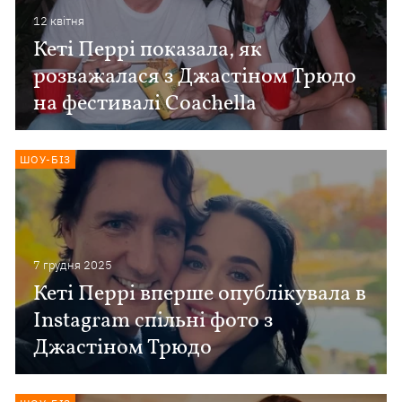
12 квiтня
Кеті Перрі показала, як
розважалася з Джастіном Трюдо
на фестивалі Coachella
ШОУ-БІЗ
7 грудня 2025
Кеті Перрі вперше опублікувала в
Instagram спільні фото з
Джастіном Трюдо