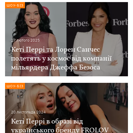
ШОУ-БІЗ
27 лютого 2025
Кеті Перрі та Лорен Санчес
полетять у космос від компанії
мільярдера Джеффа Безоса
ШОУ-БІЗ
20 листопада 2024
Кеті Перрі в образі від
українського бренду FROLOV