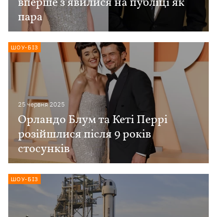
вперше з'явилися на публіці як
пара
ШОУ-БІЗ
25 червня 2025
Орландо Блум та Кеті Перрі
розійшлися після 9 років
стосунків
ШОУ-БІЗ