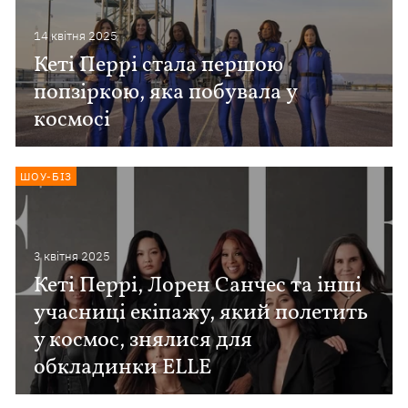
14 квiтня 2025
Кеті Перрі стала першою
попзіркою, яка побувала у
космосі
ШОУ-БІЗ
3 квiтня 2025
Кеті Перрі, Лорен Санчес та інші
учасниці екіпажу, який полетить
у космос, знялися для
обкладинки ELLE