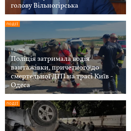
голову Вільногірська
ПОДІЇ
9 липня
Поліція затримала водія
вантажівки, причетного до
смертельної ДТП на трасі Київ -
Одеса
ПОДІЇ