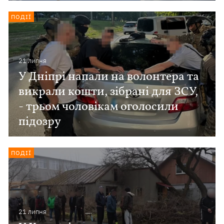
ПОДІЇ
21 липня
У Дніпрі напали на волонтера та
викрали кошти, зібрані для ЗСУ,
- трьом чоловікам оголосили
підозру
ПОДІЇ
21 липня