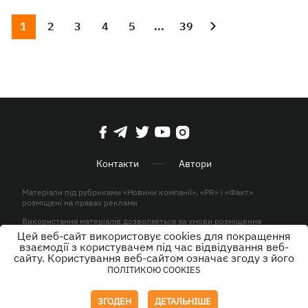
1
2
3
4
5
...
39
Контакти
Автори
Матеріали під рубриками «Новини компанії», «PR» і «Факт»
розміщені на правах реклами
Використання матеріалів дозволяється за умови розміщення
активного гіперпосилання на KP.UA в першому абзаці.
Цей веб-сайт використовує cookies для покращення
взаємодії з користувачем під час відвідування веб-
© ТОВ «ЮЛАВ МЕДІА» 2026. Всі права захищені.
сайту. Користування веб-сайтом означає згоду з його
ПОЛІТИКОЮ COOKIES
Дизайн
ЗГОДЕН
ДЕТАЛЬНІШЕ