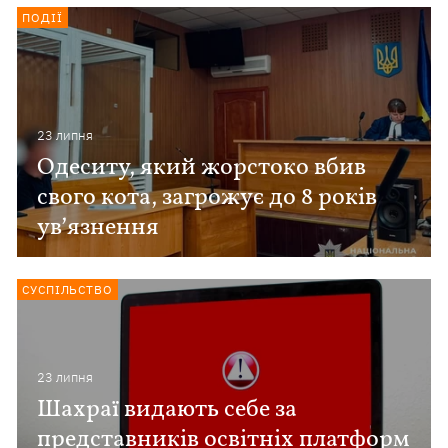
ПОДІЇ
23 липня
Одеситу, який жорстоко вбив
свого кота, загрожує до 8 років
увʼязнення
СУСПІЛЬСТВО
23 липня
Шахраї видають себе за
представників освітніх платформ