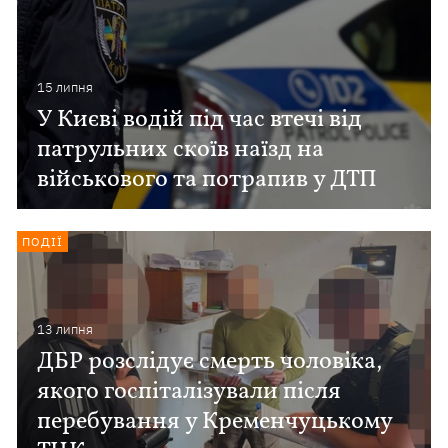
15 липня
У Києві водій під час втечі від
патрульних скоїв наїзд на
військового та потрапив у ДТП
ПОДІЇ
13 липня
ДБР розслідує смерть чоловіка,
якого госпіталізували після
перебування у Кременчуцькому