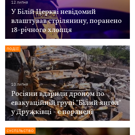
12 липня
У Білій Церкві невідомий
влаштував стрілянину, поранено
18-річного хлопця
ПОДІЇ
10 липня
Росіяни вдарили дроном по
евакуаційній групі "Білий янгол"
у Дружківці - є поранені
СУСПІЛЬСТВО