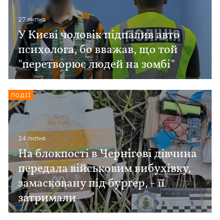
27 липня
У Києві чоловік підпалив авто
психолога, бо вважав, що той
"перетворює людей на зомбі"
ПОДІЇ
24 липня
На блокпості в Чернігові дівчина
передала військовим вибухівку,
замасковану під бургер, - її
затримали