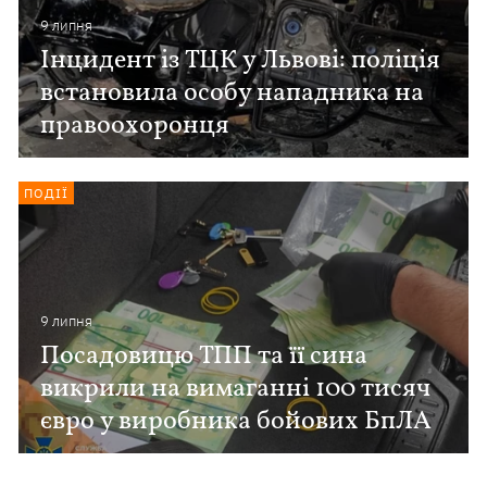
9 липня
Інцидент із ТЦК у Львові: поліція
встановила особу нападника на
правоохоронця
ПОДІЇ
9 липня
Посадовицю ТПП та її сина
викрили на вимаганні 100 тисяч
євро у виробника бойових БпЛА