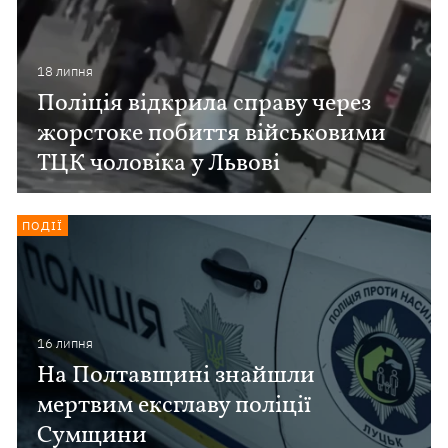
18 липня
Поліція відкрила справу через
жорстоке побиття військовими
ТЦК чоловіка у Львові
ПОДІЇ
16 липня
На Полтавщині знайшли
мертвим ексглаву поліції
Сумщини