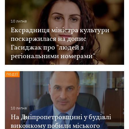
10 липня
Ексрадниця міністра культури
поскаржилася на допис
Гасиджак про "людей з
регіональними номерами"
ПОДІЇ
10 липня
На Дніпропетровщині у будівлі
виконкому побили міського