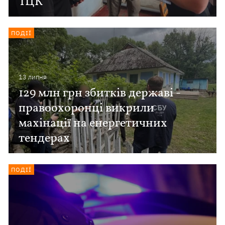
ТЦК
ПОДІЇ
13 липня
129 млн грн збитків державі -
правоохоронці викрили
махінації на енергетичних
тендерах
ПОДІЇ