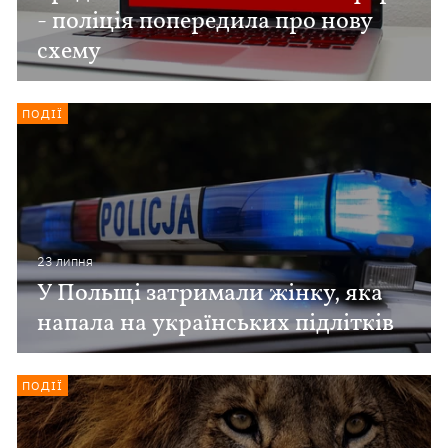
- поліція попередила про нову
схему
ПОДІЇ
23 липня
У Польщі затримали жінку, яка
напала на українських підлітків
ПОДІЇ