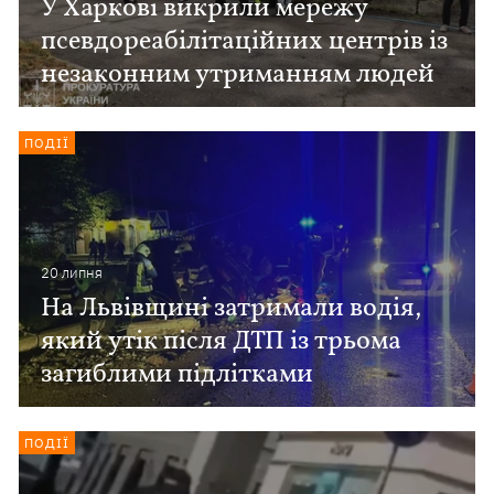
У Харкові викрили мережу
псевдореабілітаційних центрів із
незаконним утриманням людей
ПОДІЇ
20 липня
На Львівщині затримали водія,
який утік після ДТП із трьома
загиблими підлітками
ПОДІЇ