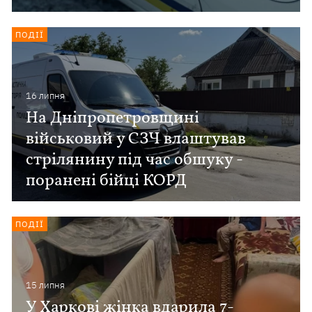
ПОДІЇ
16 липня
На Дніпропетровщині
військовий у СЗЧ влаштував
стрілянину під час обшуку -
поранені бійці КОРД
ПОДІЇ
15 липня
У Харкові жінка вдарила 7-