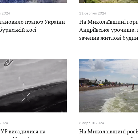
я 2024
11 серпня 2024
становило прапор України
На Миколаївщині гор
бурнській косі
Андріївське урочище, 
зачепив житлові буди
 2024
6 серпня 2024
ГУР висадилися на
На Миколаївщині росі