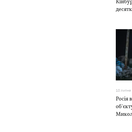
Кінбур
десятк
10 липня
Росія 
об'єкт
Микола