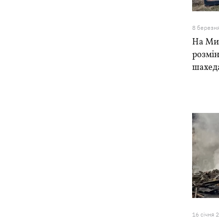
8 березн
На Ми
розмін
шахеда
16 сiчня 