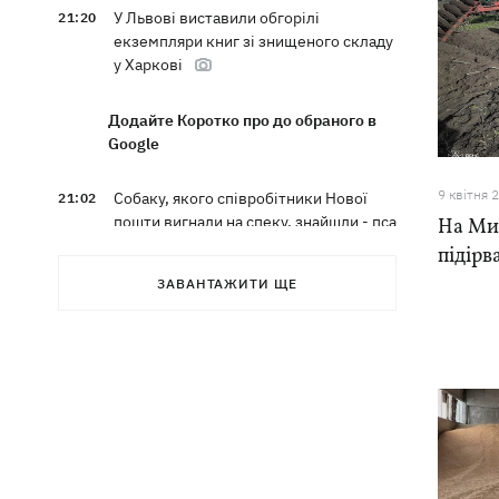
У Львові виставили обгорілі
21:20
екземпляри книг зі знищеного складу
у Харкові
Додайте Коротко про до обраного в
Google
9 квiтня 
Собаку, якого співробітники Нової
21:02
пошти вигнали на спеку, знайшли - пса
На Ми
нагодували та забрали додому
підірв
ЗАВАНТАЖИТИ ЩЕ
Сенат США схвалив законопроект
20:40
Грема про "пекельні санкції" проти
РФ
Зеленський вперше прибув до Сербії
20:14
та розповів про цілі візиту
У Львові запровадили карантинні
20:04