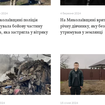
я 2024
4 березня 2024
колаївщині поліція
На Миколаївщині врят
увала бойову частину
річну дівчинку, яку бе
, яка застрягла у вітряку
утримував у землянці
2024
15 сiчня 2024