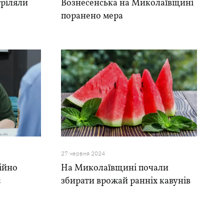
тріляли
Вознесенська на Миколаївщині
поранено мера
27 червня 2024
дійно
На Миколаївщині почали
є
збирати врожай ранніх кавунів