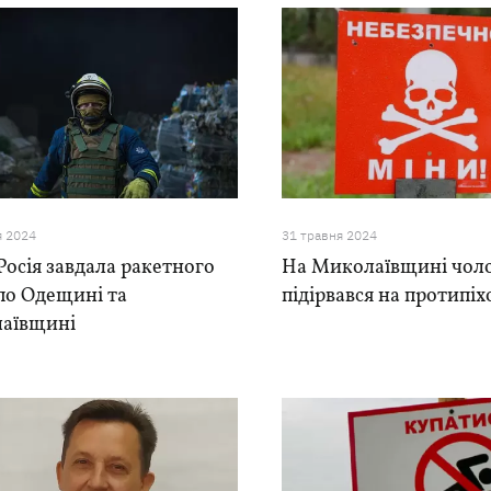
я 2024
31 травня 2024
Росія завдала ракетного
На Миколаївщині чоло
по Одещині та
підірвався на протипіх
аївщині