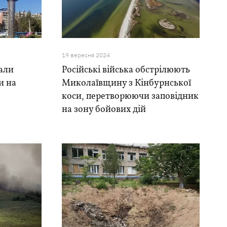
19 вересня 2024
али
Російські війська обстрілюють
и на
Миколаївщину з Кінбурнської
коси, перетворюючи заповідник
на зону бойових дій