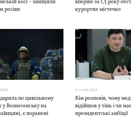
нській косі – знищили
вперше за 1,5 року обс
и росіян
курортне містечко
 2024
2 липня 2024
вдарила по цивільному
Кім розповів, чому ме
у у Вознесенську на
відійшов у тінь і чи ма
ївщині, є поранені
президентські амбіції