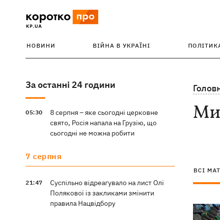
НОВИНИ
ВІЙНА В УКРАЇНІ
ПОЛІТИК
За останні 24 години
Голов
Мик
8 серпня – яке сьогодні церковне
05:30
свято, Росія напала на Грузію, що
сьогодні не можна робити
7 серпня
ВСІ МА
Суспільно відреагувало на лист Олі
21:47
Полякової із закликами змінити
правила Нацвідбору