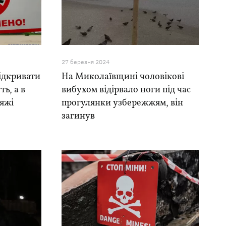
27 березня 2024
відкривати
На Миколаївщині чоловікові
ь, а в
вибухом відірвало ноги під час
ляжі
прогулянки узбережжям, він
загинув