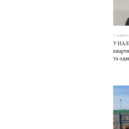
7 травня
У НАЗ
кварти
та одя