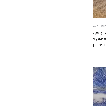
обмеження через виявлення сказу в
кота
Україна та Польща завершили
19:49
ексгумацію жертв Волинської трагедії
19 листо
у двох селах на Волині
Депут
чуже з
У Будапешті після обмілення Дунаю
19:16
ракет
підняли з дна мотоцикл вермахту та
останки двох солдатів
19:00
Анекдоти та меми тижня: прильоти-
прильоти, ідіть на болота і
український Джеймс Бонд з
кабачками
Тисяча незаконно списаних чоловіків
18:53
- суд взяв під варту ексочільника
Мукачівського ТЦК