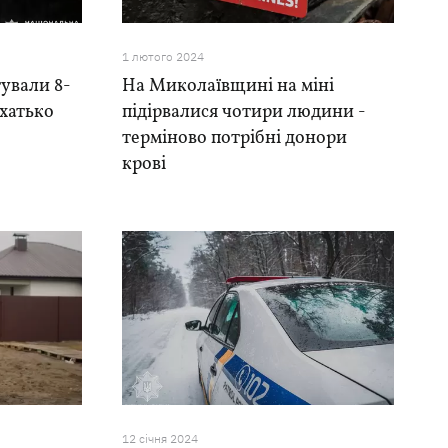
1 лютого 2024
ували 8-
На Миколаївщині на міні
зхатько
підірвалися чотири людини -
терміново потрібні донори
крові
12 сiчня 2024