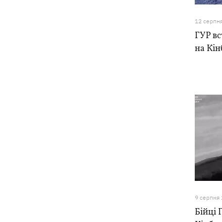
Дрони ЗСУ вразили 10
18:48
електропідстанцій, 6 суден
12 серпн
"тіньового" флоту та базу ФСБ в
ГУР в
Криму
на Кін
9 серпня
Бійці 