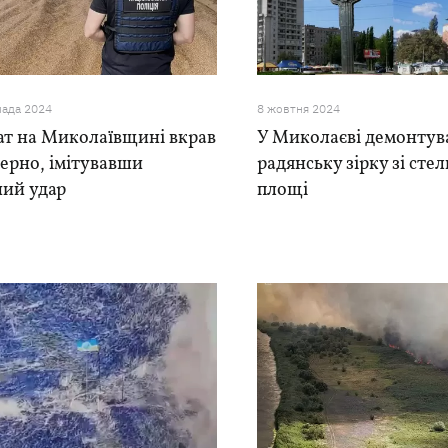
пада 2024
8 жовтня 2024
ат на Миколаївщині вкрав
У Миколаєві демонтув
ерно, імітувавши
радянську зірку зі стел
ний удар
площі