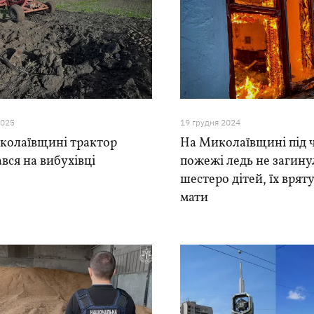
2025
19 грудня 2024
колаївщині трактор
На Миколаївщині під 
ався на вибухівці
пожежі ледь не загин
шестеро дітей, їх врят
мати