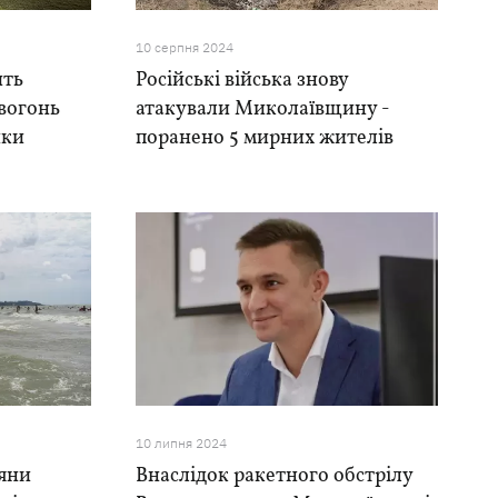
10 серпня 2024
ить
Російські війська знову
вогонь
атакували Миколаївщину -
нки
поранено 5 мирних жителів
10 липня 2024
яни
Внаслідок ракетного обстрілу