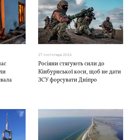
27 листопада 2024
час
Росіяни стягують сили до
ули
Кінбурнської коси, щоб не дати
увала
ЗСУ форсувати Дніпро