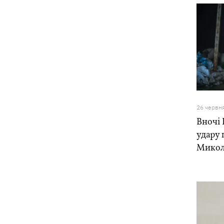
26 червн
Вночі 
удару 
Микол