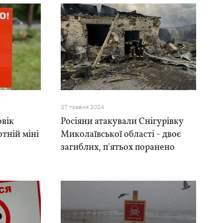
27 травня 2024
вік
Росіяни атакували Снігурівку
отній міні
Миколаївської області - двоє
загиблих, п'ятьох поранено