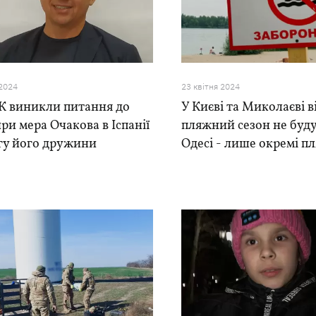
 2024
23 квiтня 2024
К виникли питання до
У Києві та Миколаєві 
ри мера Очакова в Іспанії
пляжний сезон не будут
гу його дружини
Одесі - лише окремі п