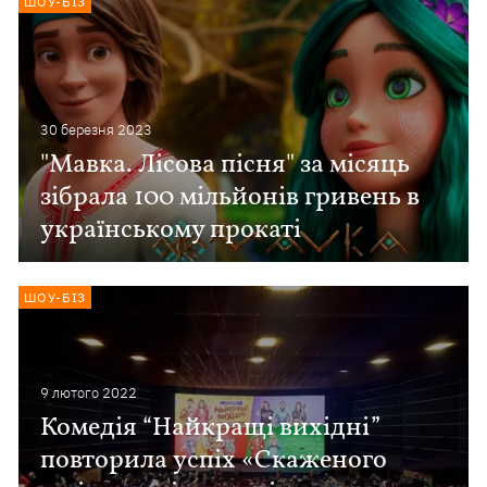
ШОУ-БІЗ
30 березня 2023
"Мавка. Лісова пісня" за місяць
зібрала 100 мільйонів гривень в
українському прокаті
ШОУ-БІЗ
9 лютого 2022
Комедія “Найкращі вихідні”
повторила успіх «Скаженого