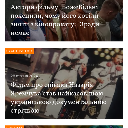
Актори фільму "БожеВільні"
пояснили, чому його хотіли
зняти з кінопрокату: "Зради"
немає
СУСПІЛЬСТВО
28 серпня 2024
Фільм про співака Назарія
Яремчука став найкасовішою
українською документальною
стрічкою