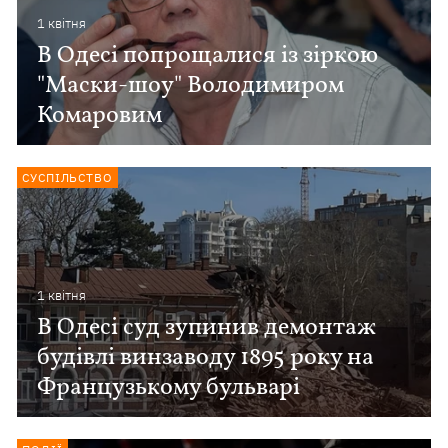
1 квiтня
В Одесі попрощалися із зіркою
"Маски-шоу" Володимиром
Комаровим
СУСПІЛЬСТВО
1 квiтня
В Одесі суд зупинив демонтаж
будівлі винзаводу 1895 року на
Французькому бульварі