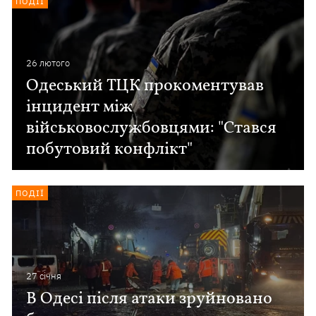
ПОДІЇ
26 лютого
Одеський ТЦК прокоментував
інцидент між
військовослужбовцями: "Стався
побутовий конфлікт"
ПОДІЇ
27 сiчня
В Одесі після атаки зруйновано