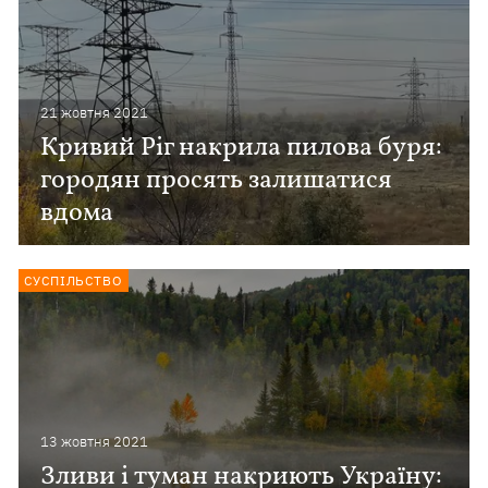
21 жовтня 2021
Кривий Ріг накрила пилова буря:
городян просять залишатися
вдома
СУСПІЛЬСТВО
13 жовтня 2021
Зливи і туман накриють Україну: