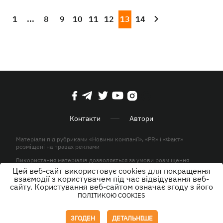
1
...
8
9
10
11
12
13
14
Контакти
Автори
Матеріали під рубриками «Новини компанії», «PR» і «Факт»
розміщені на правах реклами
Використання матеріалів дозволяється за умови розміщення
активного гіперпосилання на KP.UA в першому абзаці.
Цей веб-сайт використовує cookies для покращення
взаємодії з користувачем під час відвідування веб-
© ТОВ «ЮЛАВ МЕДІА» 2026. Всі права захищені.
сайту. Користування веб-сайтом означає згоду з його
ПОЛІТИКОЮ COOKIES
Дизайн
ЗГОДЕН
ДЕТАЛЬНІШЕ