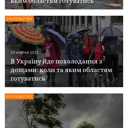
яким областям готуватись
СУСПІЛЬСТВО
29 жовтня 2021
В Україну йде похолодання з
дощами: коли та яким областям
готуватись
СУСПІЛЬСТВО