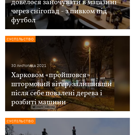
довелося заночувати в магазині
через снігопад - з пивком під
футбол
СУСПІЛЬСТВО
30 листопада 2021
Харковом «пройшовся»
штормовий вітер, залишивши
після себе повалені дерева і
розбиті машини
СУСПІЛЬСТВО