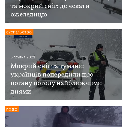
та мокрий сніг: де чекати
ожеледицю
СУСПІЛЬСТВО
6 грудня 2021
Мокрий сніг та тумани:
українців попередили про
погану погоду найближчими
днями
ПОДІЇ