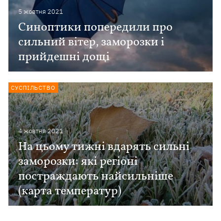
5 жовтня 2021
Синоптики попередили про
сильний вітер, заморозки і
прийдешні дощі
СУСПІЛЬСТВО
4 жовтня 2021
На цьому тижні вдарять сильні
заморозки: які регіоні
постраждають найсильніше
(карта температур)