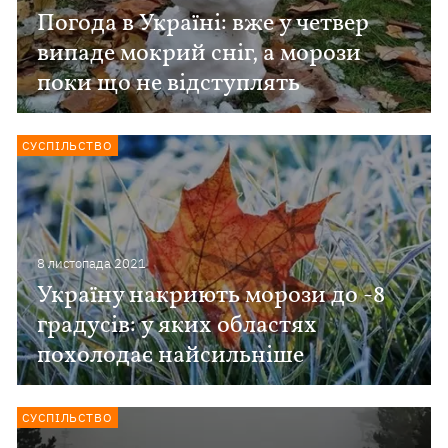
Погода в Україні: вже у четвер
випаде мокрий сніг, а морози
поки що не відступлять
СУСПІЛЬСТВО
8 листопада 2021
Україну накриють морози до -8
градусів: у яких областях
похолодає найсильніше
СУСПІЛЬСТВО