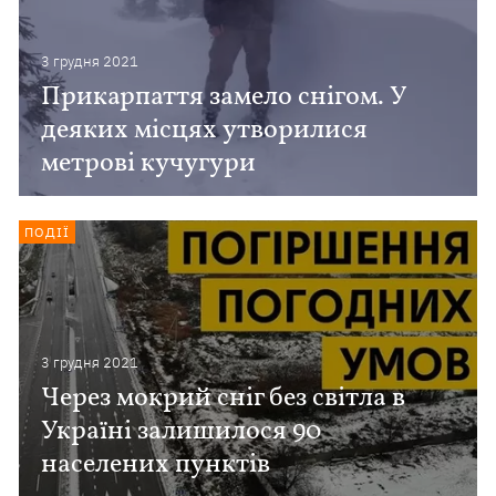
3 грудня 2021
Прикарпаття замело снігом. У
деяких місцях утворилися
метрові кучугури
ПОДІЇ
3 грудня 2021
Через мокрий сніг без світла в
Україні залишилося 90
населених пунктів