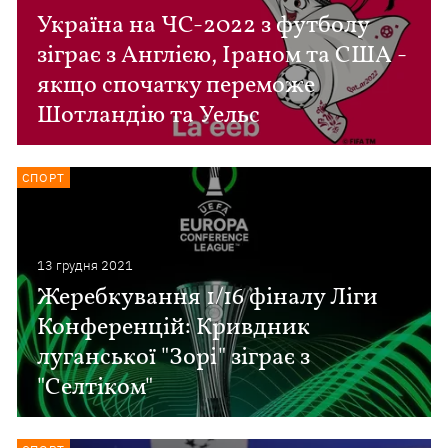
Україна на ЧС-2022 з футболу
зіграє з Англією, Іраном та США -
якщо спочатку переможе
Шотландію та Уельс
СПОРТ
13 грудня 2021
Жеребкування 1/16 фіналу Ліги
Конференцій: Кривдник
луганської "Зорі" зіграє з
"Селтіком"