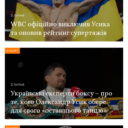
5 липня
WBC офіційно виключив Усика
та оновив рейтинг супертяжів
СПОРТ
3 липня
Українські експерти боксу – про
те, кого Олександр Усик обере
для свого «останнього танцю»