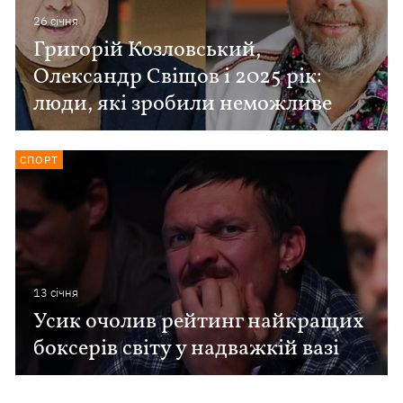
26 сiчня
Григорій Козловський,
Олександр Свіщов і 2025 рік:
люди, які зробили неможливе
СПОРТ
13 сiчня
Усик очолив рейтинг найкращих
боксерів світу у надважкій вазі