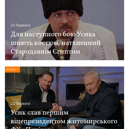
25 березня
Для наступного бою Усика
шиють костюм, натхненний
Стародавнім Єгиптом
СПОРТ
22 березня
Усик став першим
віцепрезидентом житомирського