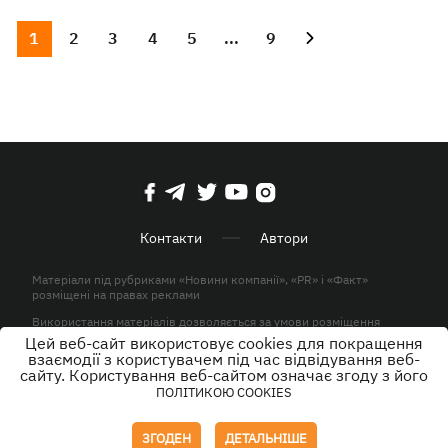
1
2
3
4
5
...
9
Контакти
Автори
Матеріали під рубриками «Новини компанії», «PR» і «Факт»
розміщені на правах реклами
Використання матеріалів дозволяється за умови розміщення
активного гіперпосилання на KP.UA в першому абзаці.
Цей веб-сайт використовує cookies для покращення
взаємодії з користувачем під час відвідування веб-
© ТОВ «ЮЛАВ МЕДІА» 2026. Всі права захищені.
сайту. Користування веб-сайтом означає згоду з його
ПОЛІТИКОЮ COOKIES
Дизайн
ЗГОДЕН
ДЕТАЛЬНІШЕ