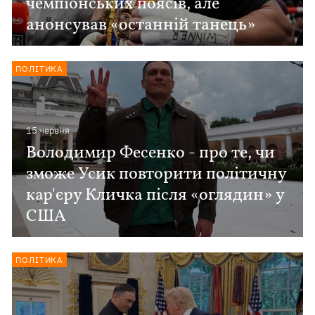
чемпіонських поясів, але
анонсував «останній танець»
ПОЛІТИКА
15 червня
Володимир Фесенко - про те, чи
зможе Усик повторити політичну
кар'єру Кличка після «оглядин» у
США
ПОЛІТИКА