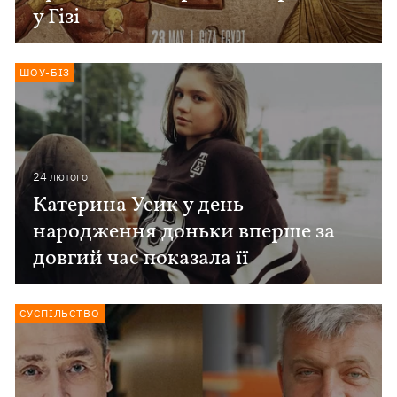
у Гізі
ШОУ-БІЗ
24 лютого
Катерина Усик у день
народження доньки вперше за
довгий час показала її
СУСПІЛЬСТВО