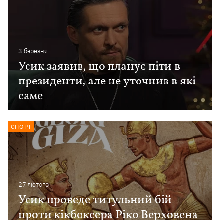
3 березня
Усик заявив, що планує піти в
президенти, але не уточнив в які
саме
СПОРТ
27 лютого
Усик проведе титульний бій
проти кікбоксера Ріко Верховена