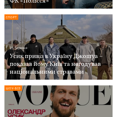
ФК «Полісся»
СПОРТ
21 березня
Усик привіз в Україну Джошуа –
показав йому Київ та нагодував
національними стравами
ШОУ-БІЗ