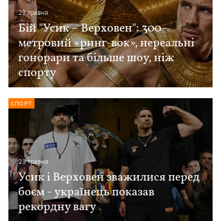
23 травня
Бій "Усик – Верховен": 300-
метровий «ринг-вок», нереальні
гонорари та більше шоу, ніж
спорту
СПОРТ
23 травня
Усик і Верховен зважилися перед
боєм - українець показав
рекордну вагу