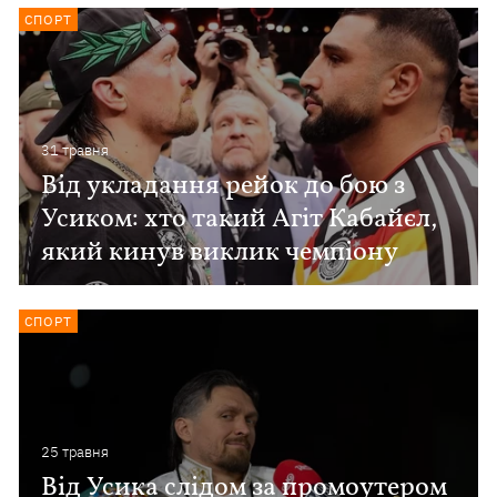
СПОРТ
31 травня
Від укладання рейок до бою з
Усиком: хто такий Агіт Кабайєл,
який кинув виклик чемпіону
СПОРТ
25 травня
Від Усика слідом за промоутером