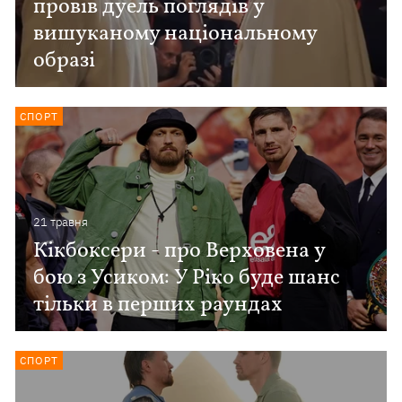
провів дуель поглядів у
вишуканому національному
образі
СПОРТ
21 травня
Кікбоксери - про Верховена у
бою з Усиком: У Ріко буде шанс
тільки в перших раундах
СПОРТ