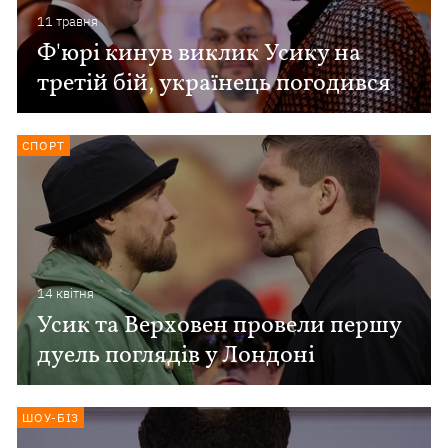
11 травня
Ф'юрі кинув виклик Усику на
третій бій, українець погодився
СПОРТ
14 квiтня
Усик та Верховен провели першу
дуель поглядів у Лондоні
ШОУ-БІЗ