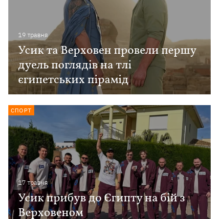
19 травня
Усик та Верховен провели першу
дуель поглядів на тлі
єгипетських пірамід
СПОРТ
17 травня
Усик прибув до Єгипту на бій з
Верховеном