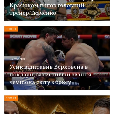
Красюком пішов головний
тренер Ткаченко
СПОРТ
24 травня
Усик відправив Верховена в
нокдаун, захистивши звання
чемпіона світу з боксу
СПОРТ