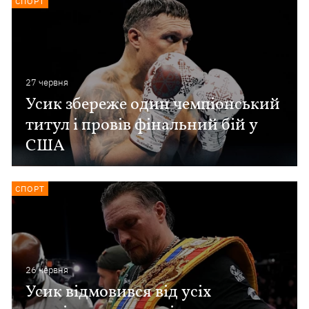
СПОРТ
27 червня
Усик збереже один чемпіонський
титул і провів фінальний бій у
США
СПОРТ
26 червня
Усик відмовився від усіх