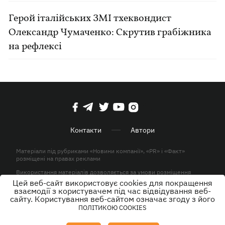
Герой італійських ЗМІ тхеквондист
Олександр Чумаченко: Скрутив грабіжника
на рефлексі
Контакти
Автори
Матеріали під рубриками «Новини компанії», «PR» і «Факт»
розміщені на правах реклами
Використання матеріалів дозволяється за умови розміщення
активного гіперпосилання на KP.UA в першому абзаці.
Цей веб-сайт використовує cookies для покращення
взаємодії з користувачем під час відвідування веб-
© ТОВ «ЮЛАВ МЕДІА» 2026. Всі права захищені.
сайту. Користування веб-сайтом означає згоду з його
ПОЛІТИКОЮ COOKIES
Дизайн