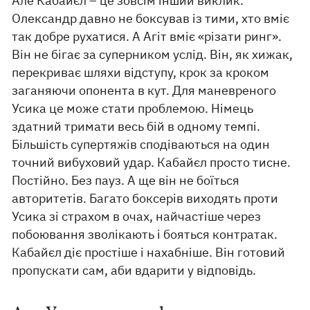
Але Кабайєл – це зовсім інший виклик.
Олександр давно не боксував із тими, хто вміє
так добре рухатися. А Агіт вміє «різати ринг».
Він не бігає за суперником услід. Він, як хижак,
перекриває шляхи відступу, крок за кроком
заганяючи опонента в кут. Для маневреного
Усика це може стати проблемою. Німець
здатний тримати весь бій в одному темпі.
Більшість супертяжів сподіваються на один
точний вибуховий удар. Кабайєл просто тисне.
Постійно. Без пауз. А ще він не боїться
авторитетів. Багато боксерів виходять проти
Усика зі страхом в очах, найчастіше через
побоювання зволікають і бояться контратак.
Кабайєл діє простіше і нахабніше. Він готовий
пропускати сам, аби вдарити у відповідь.