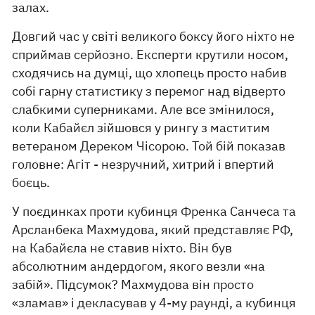
залах.
Довгий час у світі великого боксу його ніхто не
сприймав серйозно. Експерти крутили носом,
сходячись на думці, що хлопець просто набив
собі гарну статистику з перемог над відверто
слабкими суперниками. Але все змінилося,
коли Кабайєл зійшовся у рингу з маститим
ветераном Дереком Чісорою. Той бій показав
головне: Агіт - незручний, хитрий і впертий
боєць.
У поєдинках проти кубинця Френка Санчеса та
Арсланбека Махмудова, який представляє РФ,
на Кабайєла не ставив ніхто. Він був
абсолютним андердогом, якого везли «на
забій». Підсумок? Махмудова він просто
«зламав» і декласував у 4-му раунді, а кубинця