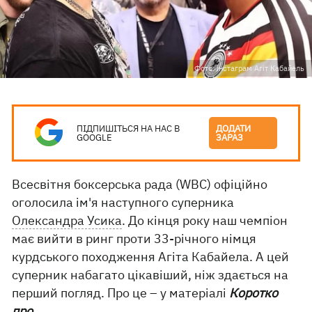
Фото: інстаграм Агіт Кабайель
ПІДПИШІТЬСЯ НА НАС В
ДОДАТИ
GOOGLE
ЗАРАЗ
Всесвітня боксерська рада (WBC) офіційно
оголосила ім'я наступного суперника
Олександра Усика
. До кінця року наш чемпіон
має вийти в ринг проти 33-річного німця
курдського походження Агіта Кабайела. А цей
суперник набагато цікавіший, ніж здається на
перший погляд. Про це – у матеріалі
Коротко
про
.