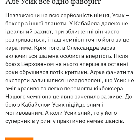
Але Усик все одно фаворит
Незважаючи на всю серйозність німця, Усик –
боксер з іншої планети. У Кабайела далеко не
ідеальний захист, при зближенні він часто
розкривається, і наш чемпіон точно його за це
каратиме. Крім того, в Олександра зараз
включиться шалена особиста впертість. Після
бою з Верховеном на нього вперше за останні
роки обрушився потік критики. Адже фанати та
експерти залишилися незадоволені, що Усик не
зміг красиво та легко перемогти кікбоксера.
Нашого чемпіона це явно зачепило за живе. До
бою з Кабайєлом Усик підійде злим і
мотивованим. А коли Усик злий, то у його
суперників у рингу практично немає шансів.