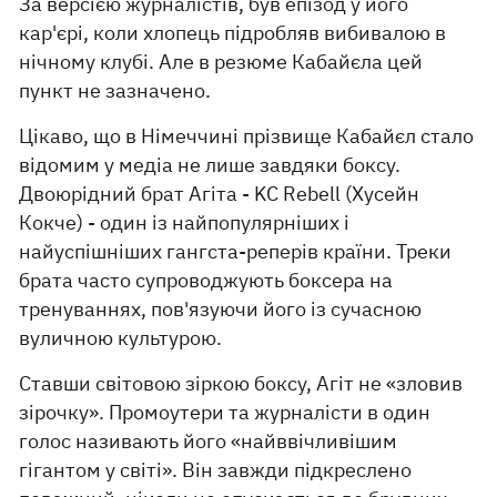
За версією журналістів, був епізод у його
кар'єрі, коли хлопець підробляв вибивалою в
нічному клубі. Але в резюме Кабайєла цей
пункт не зазначено.
Цікаво, що в Німеччині прізвище Кабайєл стало
відомим у медіа не лише завдяки боксу.
Двоюрідний брат Агіта - KC Rebell (Хусейн
Кокче) - один із найпопулярніших і
найуспішніших гангста-реперів країни. Треки
брата часто супроводжують боксера на
тренуваннях, пов'язуючи його із сучасною
вуличною культурою.
Ставши світовою зіркою боксу, Агіт не «зловив
зірочку». Промоутери та журналісти в один
голос називають його «найввічливішим
гігантом у світі». Він завжди підкреслено