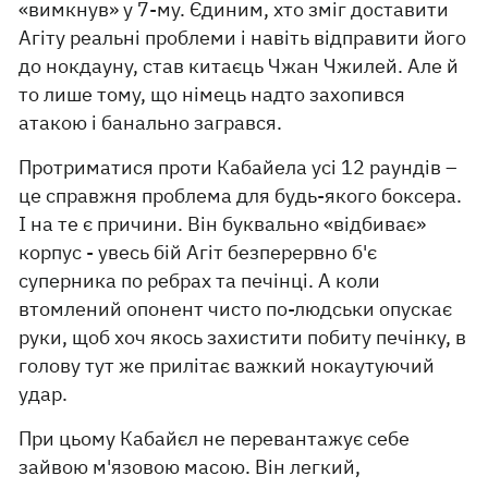
«вимкнув» у 7-му. Єдиним, хто зміг доставити
Агіту реальні проблеми і навіть відправити його
до нокдауну, став китаєць Чжан Чжилей. Але й
то лише тому, що німець надто захопився
атакою і банально загрався.
Протриматися проти Кабайела усі 12 раундів –
це справжня проблема для будь-якого боксера.
І на те є причини. Він буквально «відбиває»
корпус - увесь бій Агіт безперервно б'є
суперника по ребрах та печінці. А коли
втомлений опонент чисто по-людськи опускає
руки, щоб хоч якось захистити побиту печінку, в
голову тут же прилітає важкий нокаутуючий
удар.
При цьому Кабайєл не перевантажує себе
зайвою м'язовою масою. Він легкий,