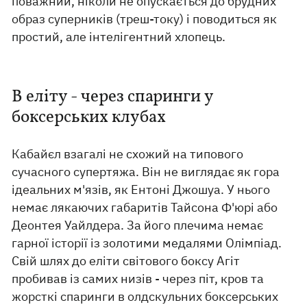
поважний, ніколи не опускається до брудних
образ суперників (треш-току) і поводиться як
простий, але інтелігентний хлопець.
В еліту - через спаринги у
боксерських клубах
Кабайєл взагалі не схожий на типового
сучасного супертяжа. Він не виглядає як гора
ідеальних м'язів, як Ентоні Джошуа. У нього
немає лякаючих габаритів Тайсона Ф'юрі або
Деонтея Уайлдера. За його плечима немає
гарної історії із золотими медалями Олімпіад.
Свій шлях до еліти світового боксу Агіт
пробивав із самих низів - через піт, кров та
жорсткі спаринги в олдскульних боксерських