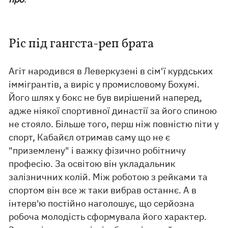
Ріс під гангста-реп брата
Агіт народився в Леверкузені в сім'ї курдських
іммігрантів, а виріс у промисловому Бохумі.
Його шлях у бокс не був вирішений наперед,
адже ніякої спортивної династії за його спиною
не стояло. Більше того, перш ніж повністю піти у
спорт, Кабайєл отримав саму що не є
"приземлену" і важку фізично робітничу
професію. За освітою він укладальник
залізничних колій. Між роботою з рейками та
спортом він все ж таки вибрав останнє. А в
інтерв'ю постійно наголошує, що серйозна
робоча молодість сформувала його характер.