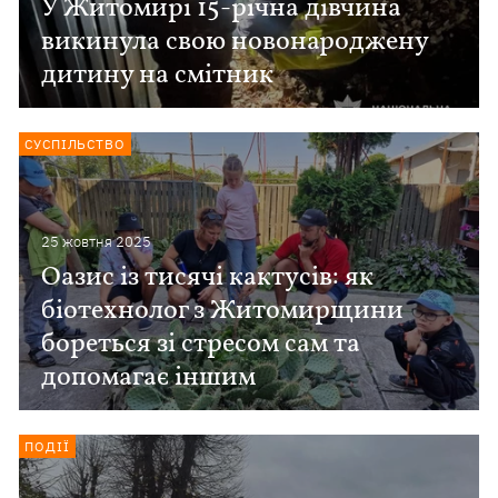
У Житомирі 15-річна дівчина
викинула свою новонароджену
дитину на смітник
СУСПІЛЬСТВО
25 жовтня 2025
Оазис із тисячі кактусів: як
біотехнолог з Житомирщини
бореться зі стресом сам та
допомагає іншим
ПОДІЇ