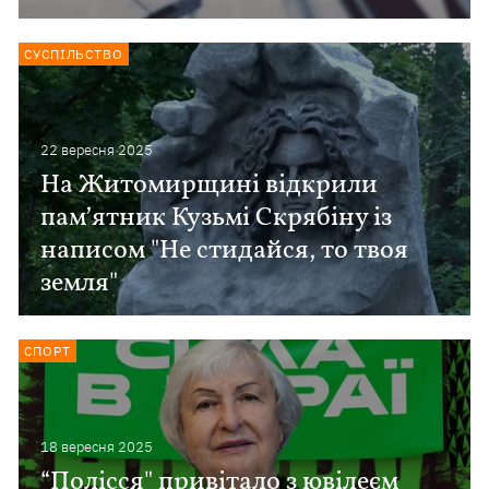
СУСПІЛЬСТВО
22 вересня 2025
На Житомирщині відкрили
памʼятник Кузьмі Скрябіну із
написом "Не стидайся, то твоя
земля"
СПОРТ
18 вересня 2025
“Полісся" привітало з ювілеєм