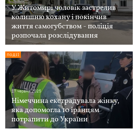
У Житомирі чоловік застрелив
колишню кохану і покінчив
життя самогубством - поліція
розпочала розслідування
ПОДІЇ
17 червня 2025
Німеччина екстрадувала жінку,
яка допомогла 10 іранцям
потрапити до України