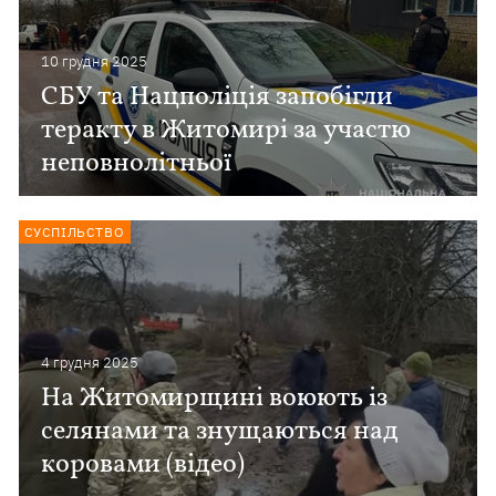
10 грудня 2025
СБУ та Нацполіція запобігли
теракту в Житомирі за участю
неповнолітньої
СУСПІЛЬСТВО
4 грудня 2025
На Житомирщині воюють із
селянами та знущаються над
коровами (відео)