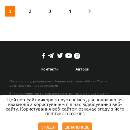
1
2
3
4
Контакти
Автори
Матеріали під рубриками «Новини компанії», «PR» і «Факт»
розміщені на правах реклами
Використання матеріалів дозволяється за умови розміщення
активного гіперпосилання на KP.UA в першому абзаці.
Цей веб-сайт використовує cookies для покращення
взаємодії з користувачем під час відвідування веб-
© ТОВ «ЮЛАВ МЕДІА» 2026. Всі права захищені.
сайту. Користування веб-сайтом означає згоду з його
ПОЛІТИКОЮ COOKIES
Дизайн
ЗГОДЕН
ДЕТАЛЬНІШЕ