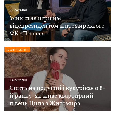
22 березня
Усик став першим
віцепрезидентом житомирського
ФК «Полісся»
СУСПІЛЬСТВО
14 березня
Спить на подушці і кукурікає о 8-
й ранку: як живе квартирний
півень Ципа з Житомира