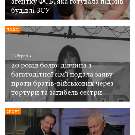
агентку ФСБ, яка готувала підрив
будівлі ЗСУ
ПОДІЇ
23 березня
20 років болю: дівчина з
багатодітної сім’ї подала заяву
проти братів-військових через
тортури та загибель сестри
СПОРТ