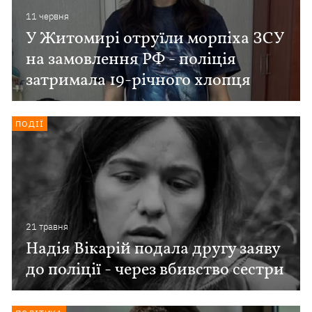
11 червня
У Житомирі отруїли морпіха ЗСУ
на замовлення РФ - поліція
затримала 19-річного хлопця
ПОДІЇ
21 травня
Надія Вікарій подала другу заяву
до поліції - через вбивство сестри