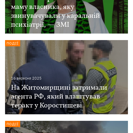
маму власника, яку
звинувачували у каральній
психіатрії, — ЗМІ
ПОДІЇ
16 вересня 2025
На Житомирщині затримали
агента РФ, який влаштував
теракт у Коростишеві
ПОДІЇ