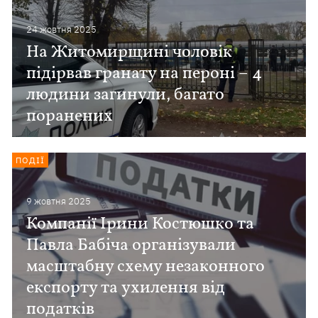
24 жовтня 2025
На Житомирщині чоловік
підірвав гранату на пероні – 4
людини загинули, багато
поранених
ПОДІЇ
9 жовтня 2025
Компанії Ірини Костюшко та
Павла Бабіча організували
масштабну схему незаконного
експорту та ухилення від
податків