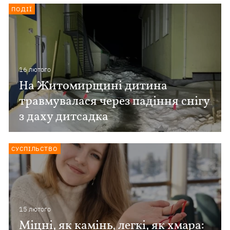
ПОДІЇ
16 лютого
На Житомирщині дитина
травмувалася через падіння снігу
з даху дитсадка
СУСПІЛЬСТВО
15 лютого
Міцні, як камінь, легкі, як хмара: