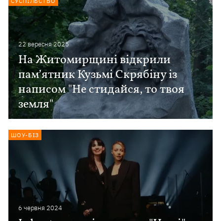
СУСПІЛЬСТВО
22 вересня 2025
На Житомирщині відкрили
памʼятник Кузьмі Скрябіну із
написом "Не стидайся, то твоя
земля"
ШОУ-БІЗ
6 червня 2024