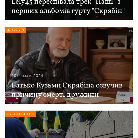
Lely45 переспівала трек "Наші" з
перших альбомів гурту "Скрябін"
ШОУ-БІЗ
20 березня 2024
Батько Кузьми Скрябіна озвучив
причину смерті дружини
СУСПІЛЬСТВО