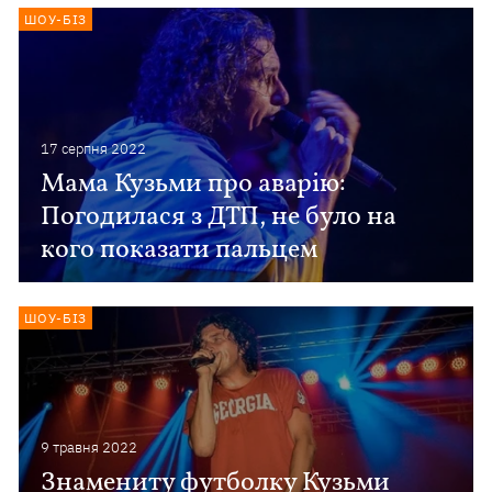
ШОУ-БІЗ
17 серпня 2022
Мама Кузьми про аварію:
Погодилася з ДТП, не було на
кого показати пальцем
ШОУ-БІЗ
9 травня 2022
Знамениту футболку Кузьми