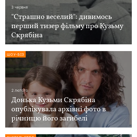
3 червня
"Страшно веселий": дивимось
перший тизер фільму про Кузьму
Скрябіна
ШОУ-БІЗ
2 лютого
Донька Кузьми Скрябіна
опублікувала архівні фото в
річницю його загибелі