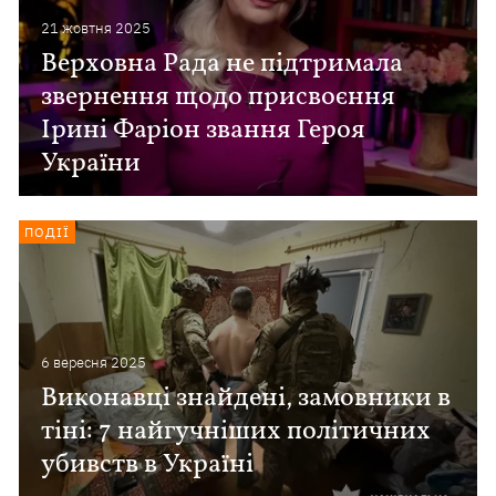
21 жовтня 2025
Верховна Рада не підтримала
звернення щодо присвоєння
Ірині Фаріон звання Героя
України
ПОДІЇ
6 вересня 2025
Виконавці знайдені, замовники в
тіні: 7 найгучніших політичних
убивств в Україні