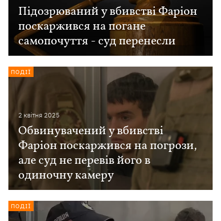
Підозрюваний у вбивстві Фаріон
поскаржився на погане
самопочуття - суд перенесли
ПОДІЇ
2 квiтня 2025
Обвинувачений у вбивстві
Фаріон поскаржився на погрози,
але суд не перевів його в
одиночну камеру
ПОДІЇ