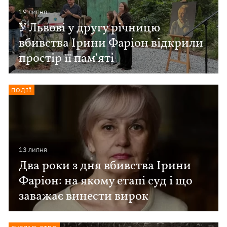
19 липня
У Львові у другу річницю
вбивства Ірини Фаріон відкрили
простір її пам’яті
ПОДІЇ
13 липня
Два роки з дня вбивства Ірини
Фаріон: на якому етапі суд і що
заважає винести вирок