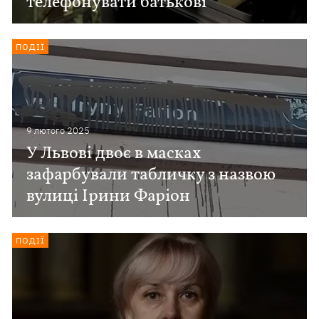
телефонувати батькові
ПОДІЇ
9 лютого 2025
У Львові двоє в масках
зафарбували табличку з назвою
вулиці Ірини Фаріон
ПОДІЇ