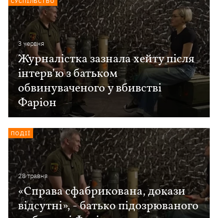
СУСПІЛЬСТВО
3 червня
Журналістка зазнала хейту після
інтерв’ю з батьком
обвинуваченого у вбивстві
Фаріон
ПОДІЇ
28 травня
«Справа сфабрикована, докази
відсутні», - батько підозрюваного