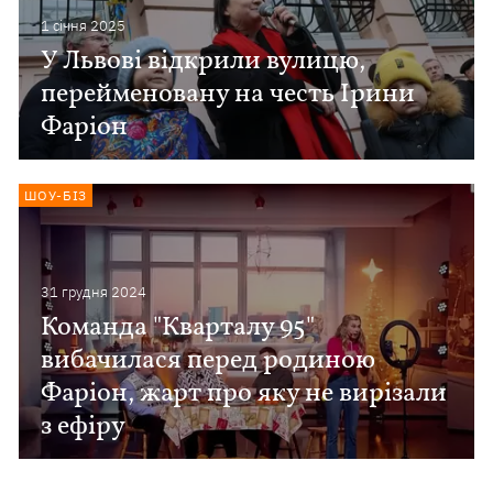
1 сiчня 2025
У Львові відкрили вулицю,
перейменовану на честь Ірини
Фаріон
ШОУ-БІЗ
31 грудня 2024
Команда "Кварталу 95"
вибачилася перед родиною
Фаріон, жарт про яку не вирізали
з ефіру