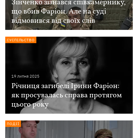
Зінченко зізнався співкамернику,
що вбив Фаріон. Але на суді
відмовився від своїх слів
СУСПІЛЬСТВО
19 липня 2025
Річниця загибелі Ірини Фаріон:
як просувалась справа протягом
цього року
ПОДІЇ