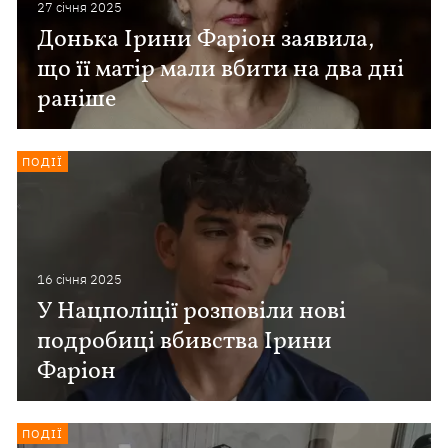
27 сiчня 2025
Донька Ірини Фаріон заявила,
що її матір мали вбити на два дні
раніше
ПОДІЇ
16 сiчня 2025
У Нацполіції розповіли нові
подробиці вбивства Ірини
Фаріон
ПОДІЇ