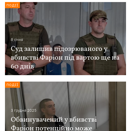
ПОДІЇ
8 сiчня
Суд залишив підозрюваного у
вбивстві Фаріон під вартою ще на
60 днів
ПОДІЇ
3 грудня 2025
Обвинувачений у вбивстві
Фаріон потенційно може