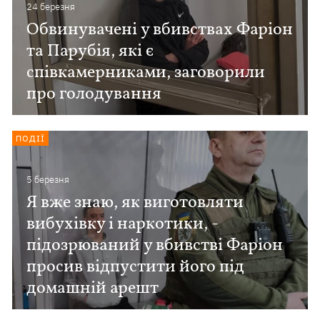
24 березня
Обвинувачені у вбивствах Фаріон
та Парубія, які є
співкамерниками, заговорили
про голодування
ПОДІЇ
5 березня
Я вже знаю, як виготовляти
вибухівку і наркотики, -
підозрюваний у вбивстві Фаріон
просив відпустити його під
домашній арешт