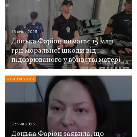
13 сiчня 2025
Донька Фаріон вимагає 15 млн
грн моральної шкоди від
підозрюваного у вбивстві матері
СУСПІЛЬСТВО
3 сiчня 2025
Донька Фаріон заявила, що