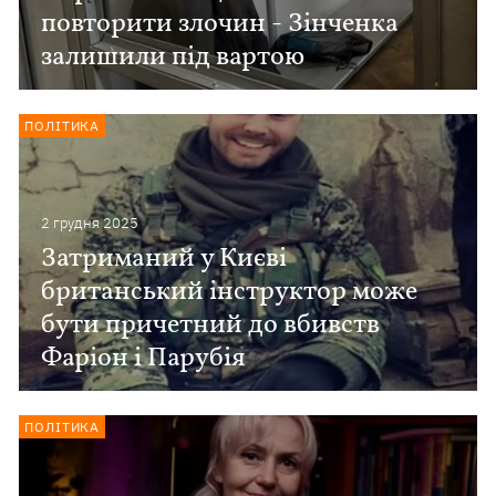
повторити злочин - Зінченка
залишили під вартою
ПОЛІТИКА
2 грудня 2025
Затриманий у Києві
британський інструктор може
бути причетний до вбивств
Фаріон і Парубія
ПОЛІТИКА