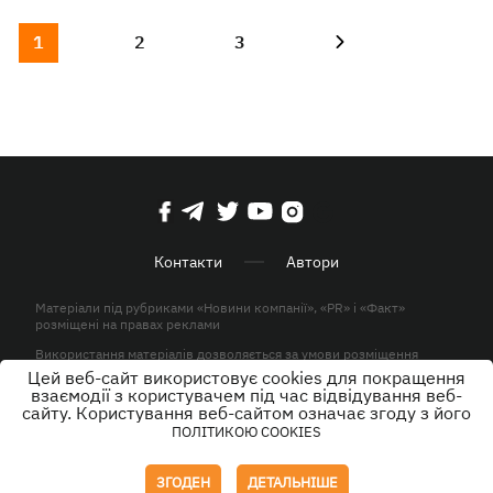
1
2
3
Контакти
Автори
Матеріали під рубриками «Новини компанії», «PR» і «Факт»
розміщені на правах реклами
Використання матеріалів дозволяється за умови розміщення
активного гіперпосилання на KP.UA в першому абзаці.
Цей веб-сайт використовує cookies для покращення
взаємодії з користувачем під час відвідування веб-
© ТОВ «ЮЛАВ МЕДІА» 2026. Всі права захищені.
сайту. Користування веб-сайтом означає згоду з його
ПОЛІТИКОЮ COOKIES
Дизайн
ЗГОДЕН
ДЕТАЛЬНІШЕ