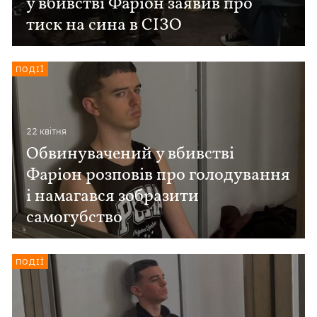
у вбивстві Фаріон заявив про
тиск на сина в СІЗО
ПОДІЇ
22 квiтня
Обвинувачений у вбивстві
Фаріон розповів про голодування
і намагався зобразити
самогубство
ПОДІЇ