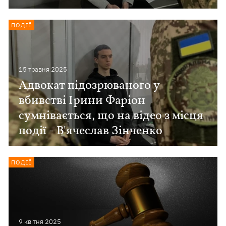
ПОДІЇ
15 травня 2025
Адвокат підозрюваного у
вбивстві Ірини Фаріон
сумнівається, що на відео з місця
події - В'ячеслав Зінченко
ПОДІЇ
9 квiтня 2025