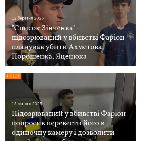
12 березня 2025
"Список Зінченка" -
підозрюваний у вбивстві Фаріон
планував убити Ахметова,
Порошенка, Яценюка
ПОДІЇ
13 лютого 2025
Підозрюваний у вбивстві Фаріон
попросив перевести його в
одиночну камеру і дозволити