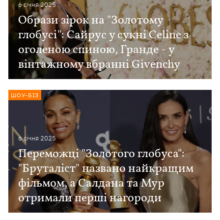
6 сiчня 2025
Образи зірок на "Золотому
глобусі": Сайрус у сукні Celine з
оголеною спиною, Гранде - у
вінтажному вбранні Givenchy
ШОУ-БІЗ
6 сiчня 2025
Переможці "Золотого глобуса":
"Бруталіст" названо найкращим
фільмом, а Салдана та Мур
отримали перші нагороди