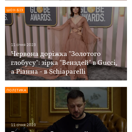
ШОУ-БІЗ
11 сiчня 2023
Червона доріжка "Золотого
глобусу": зірка "Венздей" в Gucci,
а Ріанна - в Schiaparelli
ПОЛІТИКА
11 сiчня 2023