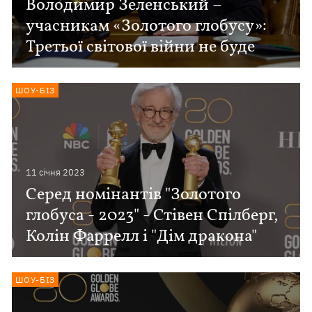
Володимир Зеленський –
учасникам «Золотого глобусу»:
Третьої світової війни не буде
ШОУ-БІЗ
11 сiчня 2023
Серед номінантів "Золотого
глобуса - 2023" - Стівен Спілберг,
Колін Фаррелл і "Дім дракона"
ШОУ-БІЗ