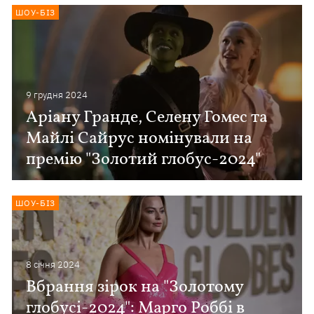
ШОУ-БІЗ
9 грудня 2024
Аріану Гранде, Селену Гомес та
Майлі Сайрус номінували на
премію "Золотий глобус-2024"
ШОУ-БІЗ
8 сiчня 2024
Вбрання зірок на "Золотому
глобусі-2024": Марго Роббі в