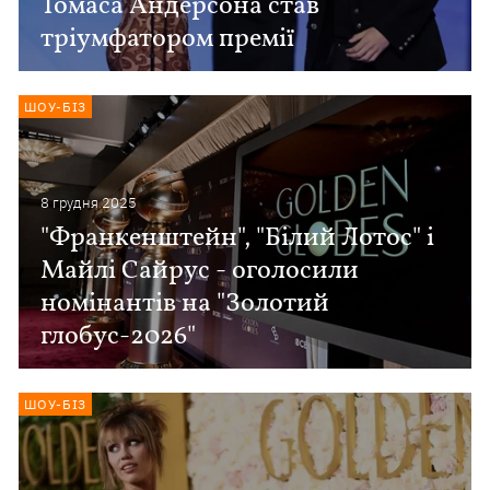
Томаса Андерсона став
тріумфатором премії
ШОУ-БІЗ
8 грудня 2025
"Франкенштейн", "Білий Лотос" і
Майлі Сайрус - оголосили
номінантів на "Золотий
глобус-2026"
ШОУ-БІЗ