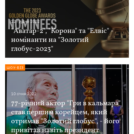
12 грудня 2022
"Аватар-2", "Корона" та "Елвіс" -
номінанти на "Золотий
глобус-2023"
ШОУ-БІЗ
10 сiчня 2022
77-річний актор "Гри в кальмара"
став першим корейцем, який
отримав "Золотий глобус", - його
привітав навіть президент