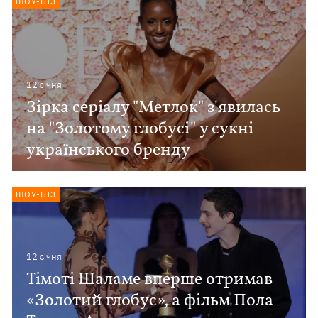
ШОУ-БІЗ
12 сiчня
Зірка серіалу "Метлок" з'явилась
на "Золотому глобусі" у сукні
українського бренду
ШОУ-БІЗ
12 сiчня
Тімоті Шаламе вперше отримав
«Золотий глобус», а фільм Пола