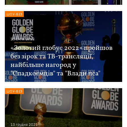
ШОУ-БІЗ
10 сiчня 2022
«Золотий глобус 2022» пройшов
без зірок та ТВ-трансляції,
найбільше нагород у
"Спадкоємців" та "Влади пса"
ШОУ-БІЗ
13 грудня 2021