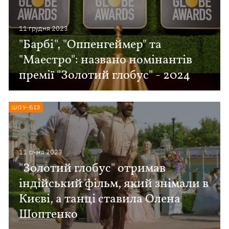
11 грудня 2023
"Барбі", "Оппенгеймер" та
"Маестро": названо номінантів
премії "Золотий глобус" - 2024
ШОУ-БІЗ
11 сiчня 2023
"Золотий глобус" отримав
індійський фільм, який знімали в
Києві, а танці ставила Олена
Шоптенко