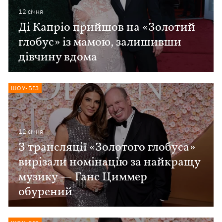
12 сiчня
Ді Капріо прийшов на «Золотий
глобус» із мамою, залишивши
дівчину вдома
ШОУ-БІЗ
12 сiчня
З трансляції «Золотого глобуса»
вирізали номінацію за найкращу
музику — Ганс Циммер
обурений