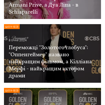
Armani Prive, а Дуа Ліпа - в
Schiaparelli
ШОУ-БІЗ
8 сiчня 2024
Переможці "Золотого глобуса":
"Оппенгеймер" названо
найкращим фільмом, а Кілліана
Мерфі - найкращим актором
драми
ШОУ-БІЗ