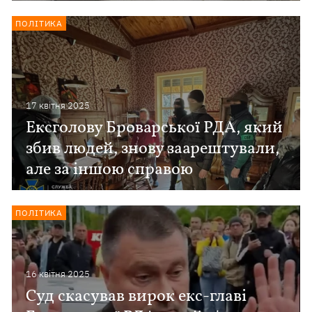
ПОЛІТИКА
17 квiтня 2025
Ексголову Броварської РДА, який
збив людей, знову заарештували,
але за іншою справою
ПОЛІТИКА
16 квiтня 2025
Суд скасував вирок екс-главі