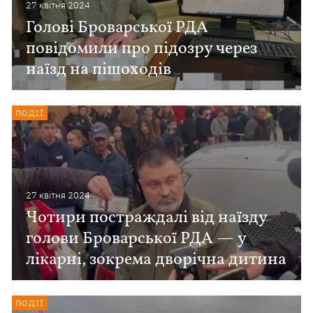
27 квiтня 2024
Голові Броварської РДА
повідомили про підозру через
наїзд на пішоходів
ПОДІЇ
27 квiтня 2024
Чотири постраждалі від наїзду
голови Броварської РДА — у
лікарні, зокрема дворічна дитина
ПОДІЇ