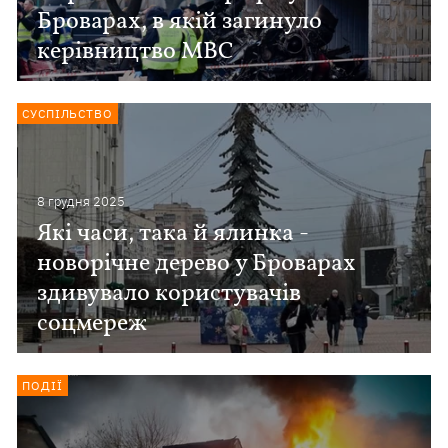
Броварах, в якій загинуло
керівництво МВС
СУСПІЛЬСТВО
8 грудня 2025
Які часи, така й ялинка -
новорічне дерево у Броварах
здивувало користувачів
соцмереж
ПОДІЇ