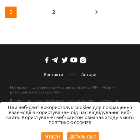
1
2
Контакти
Автори
Матеріали під рубриками «Новини компанії», «PR» і «Факт»
розміщені на правах реклами
Використання матеріалів дозволяється за умови розміщення
активного гіперпосилання на KP.UA в першому абзаці.
Цей веб-сайт використовує cookies для покращення
взаємодії з користувачем під час відвідування веб-
© ТОВ «ЮЛАВ МЕДІА» 2026. Всі права захищені.
сайту. Користування веб-сайтом означає згоду з його
ПОЛІТИКОЮ COOKIES
Дизайн
ЗГОДЕН
ДЕТАЛЬНІШЕ