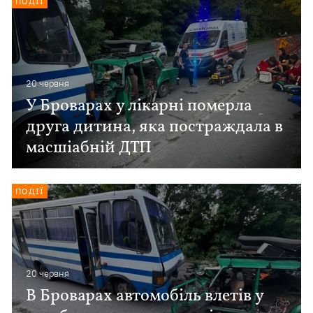
ПОДІЇ
20 червня
У Броварах у лікарні померла
друга дитина, яка постраждала в
масшіабній ДТП
ПОДІЇ
20 червня
В Броварах автомобіль влетів у