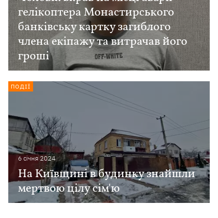
гелікоптера Монастирського
банківську картку загиблого
члена екіпажу та витрачав його
гроші
ПОДІЇ
6 сiчня 2024
На Київщині в будинку знайшли
мертвою цілу сім'ю