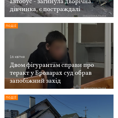
автобус - загинула дворічна
дівчинка, є постраждалі
ПОДІЇ
16 квiтня
Двом фігурантам справи про
теракт у Броварах суд обрав
запобіжний захід
ПОДІЇ