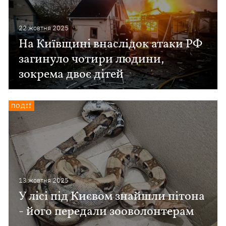
22 жовтня 2025
На Київщині внаслідок атаки РФ
загинуло чотири людини,
зокрема двоє дітей
ПОДІЇ
13 жовтня 2025
У лісі під Києвом знайшли пітона
- його передали зооволонтерам