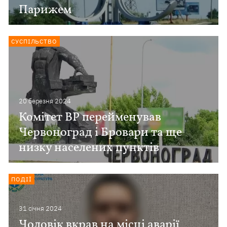
Парижем
СУСПІЛЬСТВО
20 березня 2024
Комітет ВР перейменував
Червоноград і Бровари та ще
низку населених пунктів
ПОДІЇ
31 сiчня 2024
Чоловік вкрав на місці аварії