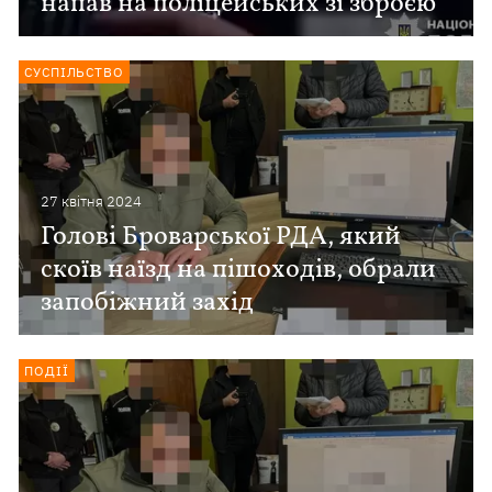
напав на поліцейських зі зброєю
СУСПІЛЬСТВО
27 квiтня 2024
Голові Броварської РДА, який
скоїв наїзд на пішоходів, обрали
запобіжний захід
ПОДІЇ