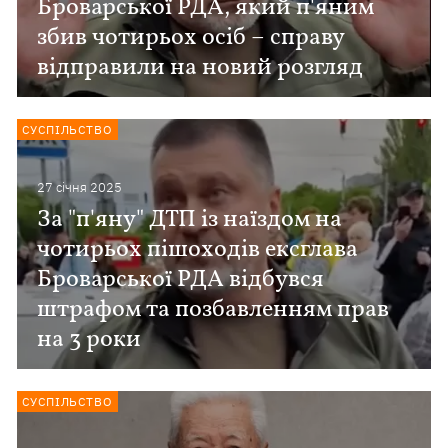
Броварської РДА, який п'яним
збив чотирьох осіб – справу
відправили на новий розгляд
СУСПІЛЬСТВО
27 сiчня 2025
За "п'яну" ДТП із наїздом на
чотирьох пішоходів ексглава
Броварської РДА відбувся
штрафом та позбавленням прав
на 3 роки
СУСПІЛЬСТВО