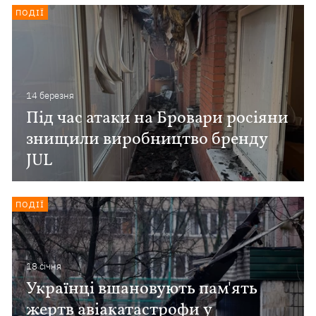
ПОДІЇ
14 березня
Під час атаки на Бровари росіяни
знищили виробництво бренду
JUL
ПОДІЇ
18 сiчня
Українці вшановують пам'ять
жертв авіакатастрофи у