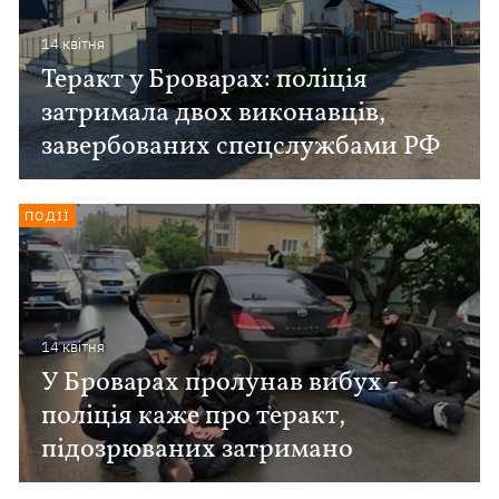
14 квiтня
Теракт у Броварах: поліція
затримала двох виконавців,
завербованих спецслужбами РФ
ПОДІЇ
14 квiтня
У Броварах пролунав вибух -
поліція каже про теракт,
підозрюваних затримано