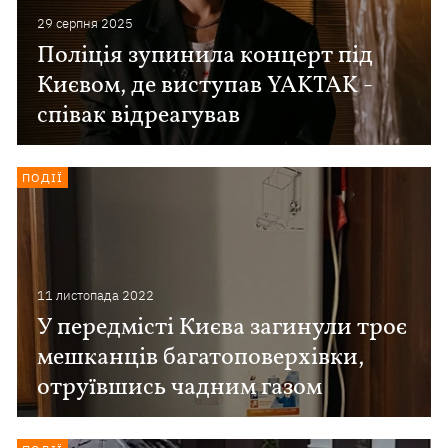
29 серпня 2025
Поліція зупинила концерт під
Києвом, де виступав YAKTAK -
співак відреагував
ПОДІЇ
11 листопада 2022
У передмісті Києва загинули троє
мешканців багатоповерхівки,
отруївшись чадним газом