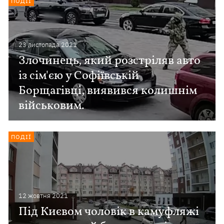
ПОДІЇ
23 листопада 2021
Злочинець, який розстріляв авто
із сім'єю у Софіївській
Борщагівці, виявився колишнім
військовим.
ПОДІЇ
12 жовтня 2021
Під Києвом чоловік в камуфляжі