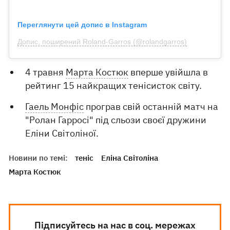
Переглянути цей допис в Instagram
Допис, поширений Roland-Garros (@rolandgarros)
4 травня
Марта Костюк
вперше увійшла в
рейтинг 15 найкращих тенісисток світу.
Гаель Монфіс
програв свій останній матч на
"Ролан Гарросі" під сльози своєї дружини
Еліни Світоліної.
Новини по темі:
теніс
Еліна Світоліна
Марта Костюк
Підписуйтесь на нас в соц. мережах