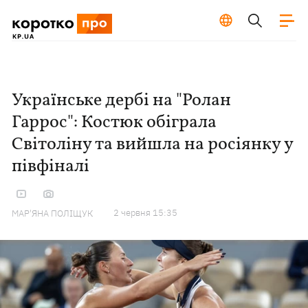
Українське дербі на "Ролан
Гаррос": Костюк обіграла
Світоліну та вийшла на росіянку у
півфіналі
2 червня 15:35
МАР'ЯНА ПОЛІЩУК