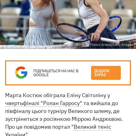
Фото: by Franco Arland/Getty Images
ПІДПИШІТЬСЯ НА НАС В
ДОДАТИ
GOOGLE
ЗАРАЗ
Марта Костюк обіграла Еліну Світоліну у
чвертьфіналі "Ролан Гарросу"
та вийшла до
півфіналу цього турніру Великого шлему, де
зустрінеться з росіянкою Міррою Андрєєвою.
Про це повідомив портал "
Великий теніс
України
".