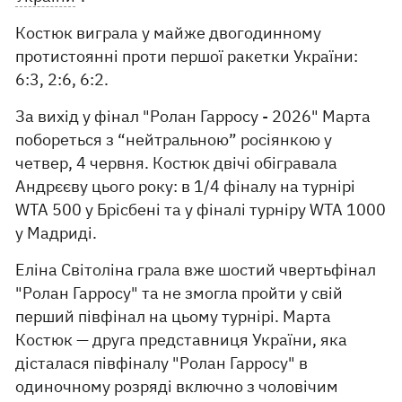
Костюк виграла у майже двогодинному
протистоянні проти першої ракетки України:
6:3, 2:6, 6:2.
За вихід у фінал "Ролан Гарросу - 2026" Марта
побореться з “нейтральною” росіянкою у
четвер, 4 червня. Костюк двічі обігравала
Андрєєву цього року: в 1/4 фіналу на турнірі
WTA 500 у Брісбені та у фіналі турніру WTA 1000
у Мадриді.
Еліна Світоліна грала вже шостий чвертьфінал
"Ролан Гарросу" та не змогла пройти у свій
перший півфінал на цьому турнірі. Марта
Костюк — друга представниця України, яка
дісталася півфіналу "Ролан Гарросу" в
одиночному розряді включно з чоловічим