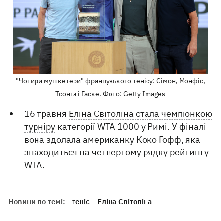
"Чотири мушкетери" французького тенісу: Сімон, Монфіс,
Тсонга і Гаске. Фото: Getty Images
16 травня
Еліна Світоліна стала чемпіонкою
турніру
категорії WTA 1000 у Римі. У фіналі
вона здолала американку Коко Гофф, яка
знаходиться на четвертому рядку рейтингу
WTA.
Новини по темі:
теніс
Еліна Світоліна