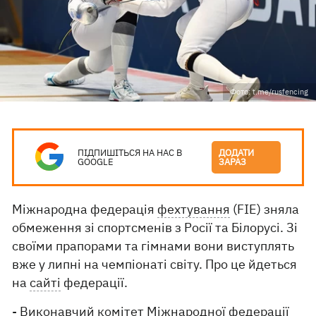
Фото: t.me/rusfencing
ПІДПИШІТЬСЯ НА НАС В
ДОДАТИ
GOOGLE
ЗАРАЗ
Міжнародна федерація
фехтування
(FIE) зняла
обмеження зі спортсменів з Росії та Білорусі. Зі
своїми прапорами та гімнами вони виступлять
вже у липні на чемпіонаті світу. Про це йдеться
на
сайті
федерації.
- Виконавчий комітет Міжнародної федерації