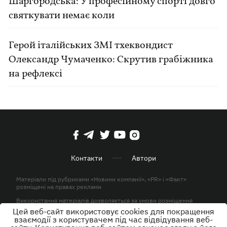
Шаргородська: У професійному спорті довго
святкувати немає коли
Герой італійських ЗМІ тхеквондист
Олександр Чумаченко: Скрутив грабіжника
на рефлексі
Контакти
Автори
Матеріали під рубриками «Новини компанії», «PR» і «Факт»
розміщені на правах реклами
Використання матеріалів дозволяється за умови розміщення
активного гіперпосилання на KP.UA в першому абзаці.
Цей веб-сайт використовує cookies для покращення
взаємодії з користувачем під час відвідування веб-
© ТОВ «ЮЛАВ МЕДІА» 2026. Всі права захищені.