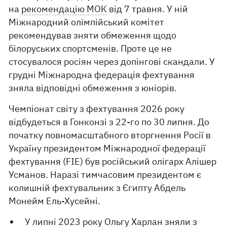
на
рекомендацію МОК
від 7 травня. У ній
Міжнародний олімпійський комітет
рекомендував зняти обмеження щодо
білоруських спортсменів. Проте це не
стосувалося росіян через допінгові скандали. У
грудні Міжнародна федерація фехтування
зняла відповідні обмеження з юніорів.
Чемпіонат світу з фехтування 2026 року
відбудеться в Гонконзі з 22-го по 30 липня. До
початку повномасштабного вторгнення Росії в
Україну президентом Міжнародної федерації
фехтування (FIE) був російський олігарх Алішер
Усманов. Наразі тимчасовим президентом є
колишній фехтувальник з Єгипту Абдель
Монейм Ель-Хусейні.
У липні 2023 року
Ольгу Харлан
зняли з