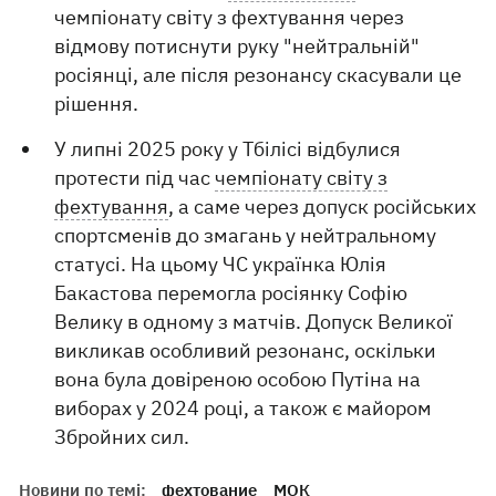
чемпіонату світу з фехтування через
відмову потиснути руку "нейтральній"
росіянці, але після резонансу скасували це
рішення.
У липні 2025 року у Тбілісі відбулися
протести під час
чемпіонату світу з
фехтування
, а саме через допуск російських
спортсменів до змагань у нейтральному
статусі. На цьому ЧС українка Юлія
Бакастова перемогла росіянку Софію
Велику в одному з матчів. Допуск Великої
викликав особливий резонанс, оскільки
вона була довіреною особою Путіна на
виборах у 2024 році, а також є майором
Збройних сил.
Новини по темі:
фехтование
МОК