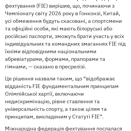
фехтування (FIE) вирішив, що, починаючи з
Чемпіонату світу 2026 року в Гонконзі, Китай,
усі обмеження будуть скасовані, а спортсмени
та офіційні особи, які мають білоруські або
російські паспорти, зможуть брати участь у всіх
індивідуальних та командних змаганнях FIE під
їхніми відповідними національними
абревіатурами, формами, прапорами та
гімнами, — сказано в пресрелізі.
Це рішення назвали таким, що “відображає
відданість FIE фундаментальним принципам
Олімпійської хартії, включаючи
недискримінацію, рівне ставлення та
універсальність спорту, а також цілям та
принципам, викладеним у Статуті FIE”.
Міжнародна федерація фехтування послалася