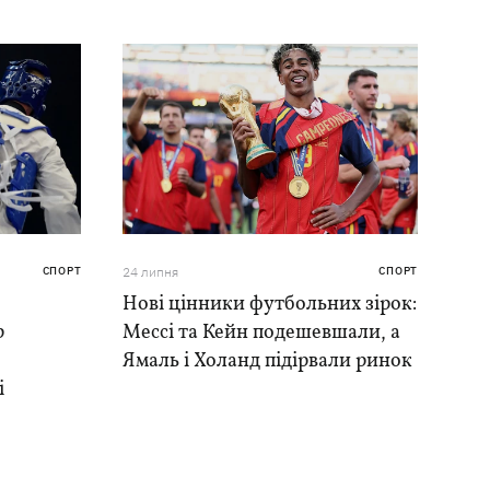
СПОРТ
24 липня
СПОРТ
Нові цінники футбольних зірок:
р
Мессі та Кейн подешевшали, а
Ямаль і Холанд підірвали ринок
і