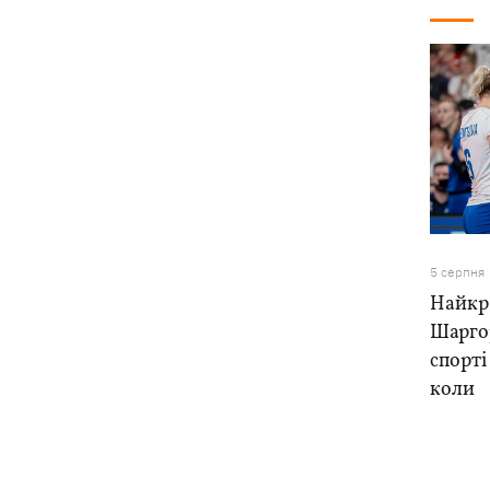
5 серпня
Найкра
Шарго
спорті
коли