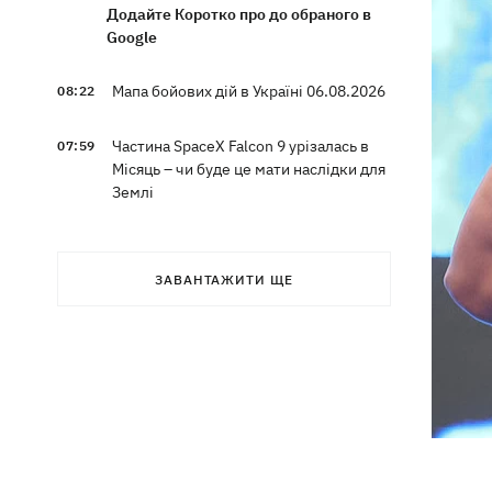
Додайте Коротко про до обраного в
Google
Мапа бойових дій в Україні 06.08.2026
08:22
Частина SpaceX Falcon 9 урізалась в
07:59
Місяць – чи буде це мати наслідки для
Землі
Ексводій «LeМаршрутки» Богдан
07:33
Богданович вже не у реанімації –
ЗАВАНТАЖИТИ ЩЕ
подробиці від Лесі Нікітюк
07:00
Жулька чекає цуценят, а господар -
кохання: як живе переселенець із
курами і «Жигулями»
07:00
У війську - до пенсії. Чому в Україні
не знижують граничний вік