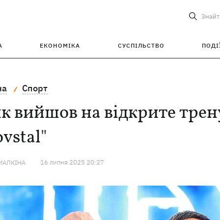
Знайт
А
ЕКОНОМІКА
СУСПІЛЬСТВО
ПОДІ
на
Спорт
к вийшов на відкрите трен
vstal"
16 липня 2025 20:27
МАЛКІНА