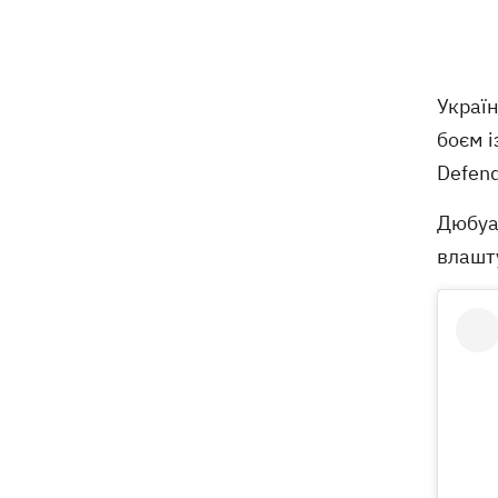
мобілізації
Українські стрибуни здобули «золото»
06:58
чемпіонату Європи-2026
Україн
Трамп посварився з Хегсетом через
06:29
боєм і
дефіцит ракет для війни з Іраном, -
Defend
WP
Дюбуа 
6 серпня - Преображення Господнє,
05:30
що сьогодні не можна робити, все про
влашту
цей день
5 серпня
У Грузії відбувся масштабний блекаут
21:43
втретє за два тижні