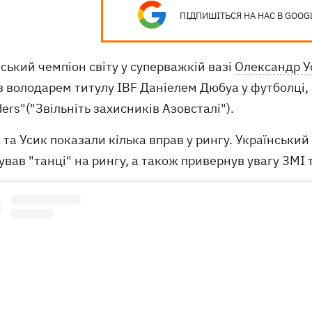
ПІДПИШІТЬСЯ НА НАС В GOOG
ський чемпіон світу у суперважкій вазі
Олександр У
з володарем титулу IBF Даніелем Дюбуа у футболці, 
ers"("Звільніть захисників Азовсталі").
та Усик показали кілька вправ у рингу. Український 
вав "танці" на рингу, а також привернув увагу ЗМІ т