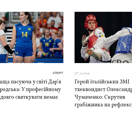
СПОРТ
27 липня
ща пасуюча у світі Дар’я
Герой італійських ЗМІ
родська: У професійному
тхеквондист Олександ
 довго святкувати немає
Чумаченко: Скрутив
грабіжника на рефлекс