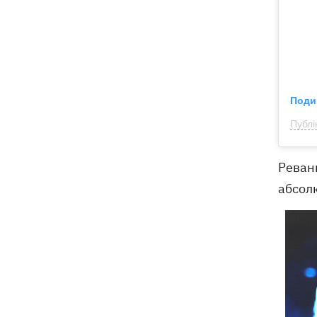
Поди
Публі
Реванш
абсолю