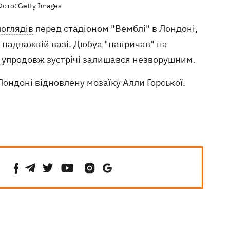
Фото: Getty Images
поглядів
перед стадіоном "Вемблі" в Лондоні,
у надважкій вазі. Дюбуа "накричав" на
ць упродовж зустрічі залишався незворушним.
ондоні відновлену мозаїку Алли Горської.