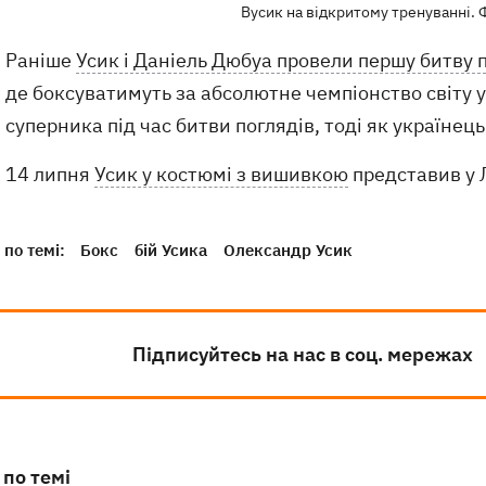
Вусик на відкритому тренуванні. 
Раніше
Усик і Даніель Дюбуа провели першу битву 
де боксуватимуть за абсолютне чемпіонство світу 
суперника під час битви поглядів, тоді як україне
14 липня
Усик у костюмі з вишивкою
представив у Л
по темі:
Бокс
бій Усика
Олександр Усик
Підписуйтесь на нас в соц. мережах
 по темі