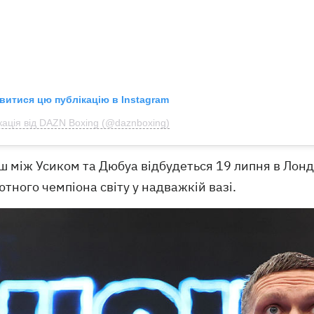
витися цю публікацію в Instagram
кація від DAZN Boxing (@daznboxing)
 між Усиком та Дюбуа відбудеться 19 липня в Лондо
тного чемпіона світу у надважкій вазі.