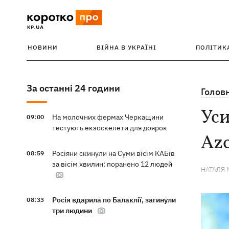
НОВИНИ
ВІЙНА В УКРАЇНІ
ПОЛІТИК
За останні 24 години
Голов
Уси
На молочних фермах Черкащини
09:00
тестують екзоскелети для доярок
Azo
Росіяни скинули на Суми вісім КАБів
08:59
за вісім хвилин: поранено 12 людей
НАТАЛЯ 
Росія вдарила по Балаклії, загинули
08:33
три людини