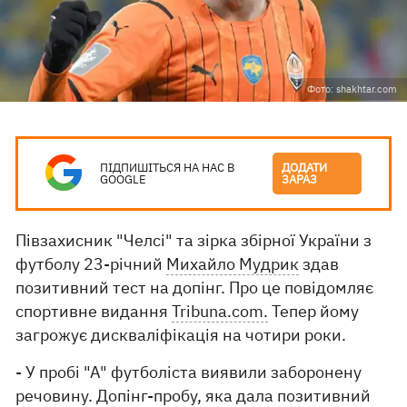
Фото: shakhtar.com
ПІДПИШІТЬСЯ НА НАС В
ДОДАТИ
GOOGLE
ЗАРАЗ
Півзахисник "Челсі" та зірка збірної України з
футболу 23-річний
Михайло Мудрик
здав
позитивний тест на допінг. Про це повідомляє
спортивне видання
Tribuna.com.
Тепер йому
загрожує дискваліфікація на чотири роки.
- У пробі "А" футболіста виявили заборонену
речовину. Допінг-пробу, яка дала позитивний