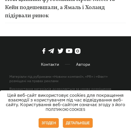
Кейн подешевшали, а Ямаль і Холанд
підірвали ринок
Контакти
Автори
Матеріали під рубриками «Новини компанії», «PR» і «Факт»
розміщені на правах реклами
Використання матеріалів дозволяється за умови розміщення
активного гіперпосилання на KP.UA в першому абзаці.
Цей веб-сайт використовує cookies для покращення
взаємодії з користувачем під час відвідування веб-
© ТОВ «ЮЛАВ МЕДІА» 2026. Всі права захищені.
сайту. Користування веб-сайтом означає згоду з його
ПОЛІТИКОЮ COOKIES
Дизайн
ЗГОДЕН
ДЕТАЛЬНІШЕ