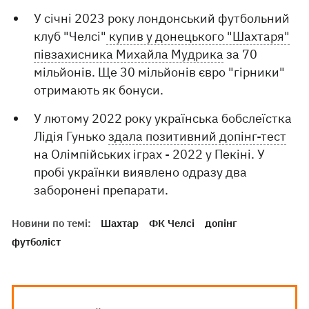
У січні 2023 року лондонський футбольний
клуб "Челсі"
купив у донецького "Шахтаря"
півзахисника Михайла Мудрика
за 70
мільйонів. Ще 30 мільйонів євро "гірники"
отримають як бонуси.
У лютому 2022 року українська бобслеїстка
Лідія Гунько
здала позитивний допінг-тест
на Олімпійських іграх - 2022 у Пекіні. У
пробі українки виявлено одразу два
заборонені препарати.
Новини по темі:
Шахтар
ФК Челсі
допінг
футболіст