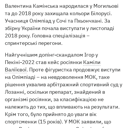
Валентина Камінська народилася у Могильові
та до 2018 року захищала кольори Білорусі.
Учасниця Олімпіад у Сочі та Пхьончхані. За
збірну України почала виступати у листопаді
2018 року. Головна спеціалізація –
спринтерські перегони.
Найгучнішим допінг-скандалом Ігор у
Пекіні-2022 став кейс росіянки
Каміли
Валіїєвої
. Проте фігуристка продовжує виступи
на Олімпіаді – на невдоволення МОК, таке
рішення ухвалив арбітражний спортивний суд у
Лозанні, оскільки препарат, знайдений в
організмі росіянки, за класифікацією не
належить до тих, що впливають на результати.
Крім того, було прийнято до уваги вік
спортсменки (15 років). У МОК заявили, що