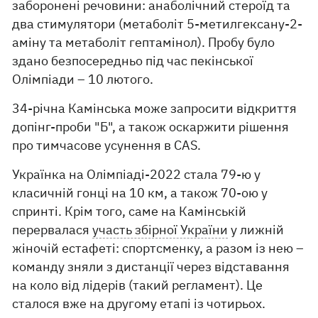
заборонені речовини: анаболічний стероїд та
два стимулятори (метаболіт 5-метилгексану-2-
аміну та метаболіт гептамінол). Пробу було
здано безпосередньо під час пекінської
Олімпіади – 10 лютого.
34-річна Камінська може запросити відкриття
допінг-проби "Б", а також оскаржити рішення
про тимчасове усунення в CAS.
Українка на Олімпіаді-2022 стала 79-ю у
класичній гонці на 10 км, а також 70-ою у
спринті. Крім того, саме на Камінській
перервалася
участь збірної України
у лижній
жіночій естафеті: спортсменку, а разом із нею –
команду зняли з дистанції через відставання
на коло від лідерів (такий регламент). Це
сталося вже на другому етапі із чотирьох.