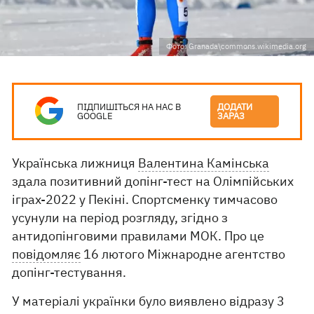
Фото: Granada\commons.wikimedia.org
ПІДПИШІТЬСЯ НА НАС В
ДОДАТИ
GOOGLE
ЗАРАЗ
Українська лижниця
Валентина Камінська
здала позитивний допінг-тест на Олімпійських
іграх-2022 у Пекіні. Спортсменку тимчасово
усунули на період розгляду, згідно з
антидопінговими правилами МОК. Про це
повідомляє
16 лютого Міжнародне агентство
допінг-тестування.
У матеріалі українки було виявлено відразу 3