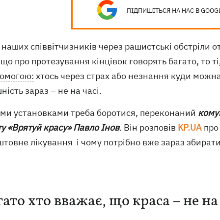
ПІДПИШІТЬСЯ НА НАС В GOOG
 наших співвітчизників через рашистські обстріли 
що про протезування кінцівок говорять багато, то т
омогою:
хтось через страх або незнання куди можна 
ність зараз – не на часі.
ими установками треба боротися, переконаний
кому
у «Врятуй красу» Павло Інов
. Він розповів
KP.UA
про 
товне лікування і чому потрібно вже зараз збират
ато хто вважає, що краса – не на