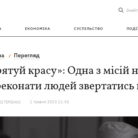
Знайт
А
ЕКОНОМІКА
СУСПІЛЬСТВО
ПОДІ
на
Перегляд
ятуй красу»: Одна з місій 
еконати людей звертатись
1 травня 2023 11:30
ЕСТЕРЕНКО