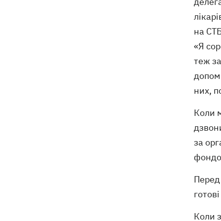
делега
лікарі
на СТ
«Я сор
теж за
допом
них, 
Коли 
дзвони
за орг
фондом
Перед 
готові
Коли з