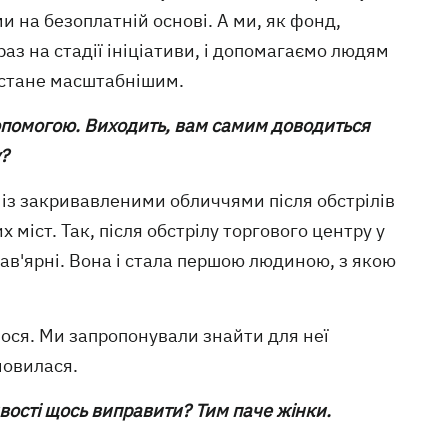
и на безоплатній основі. А ми, як фонд,
аз на стадії ініціативи, і допомагаємо людям
 стане масштабнішим.
опомогою. Виходить, вам самим доводиться
?
к із закривавленими обличчями після обстрілів
міст. Так, після обстрілу торгового центру у
ав'ярні. Вона і стала першою людиною, з якою
ілося. Ми запропонували знайти для неї
мовилася.
вості щось виправити? Тим паче жінки.