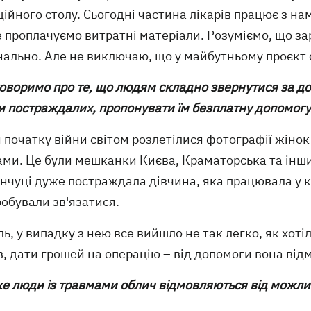
ійного столу. Сьогодні частина лікарів працює з нам
 проплачуємо витратні матеріали. Розуміємо, що зар
нально. Але не виключаю, що у майбутньому проєкт
говоримо про те, що людям складно звернутися за д
и постраждалих, пропонувати їм безплатну допомогу
я початку війни світом розлетілися фотографії жіно
ми. Це були мешканки Києва, Краматорська та інших 
нчуці дуже постраждала дівчина, яка працювала у к
обували зв'язатися.
ь, у випадку з нею все вийшло не так легко, як хот
в, дати грошей на операцію – від допомоги вона від
е люди із травмами облич відмовляються від можли