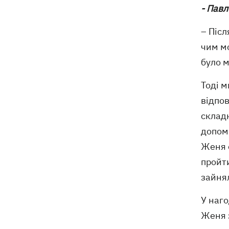
напав на українську пару, сам здався
- Павл
поліції
– Післ
чим м
було м
Тоді м
відпов
складн
допомо
Женя 
пройти
зайнял
У наго
Женя 