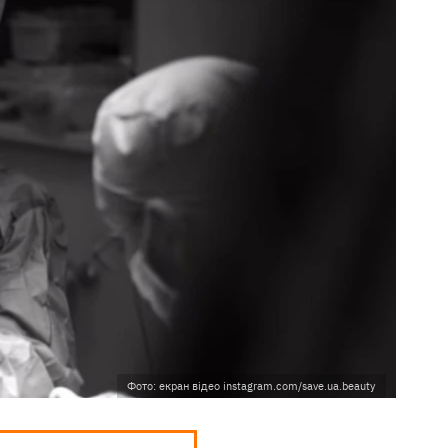
Фото: екран відео instagram.com/save.ua.beauty