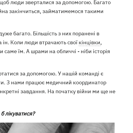
, щоб люди зверталися за допомогою. Багато
 війна закінчиться, займатимемося такими
уже багато. Більшість з них поранені в
та ін. Коли люди втрачають свої
кінцівки
,
 саме їм. А шрами на обличчі - ніби історія
ртатися за допомогою. У нашій команді є
анти. З нами працює медичний координатор
онкретні завдання. На початку війни ми ще не
 б лікуватися?