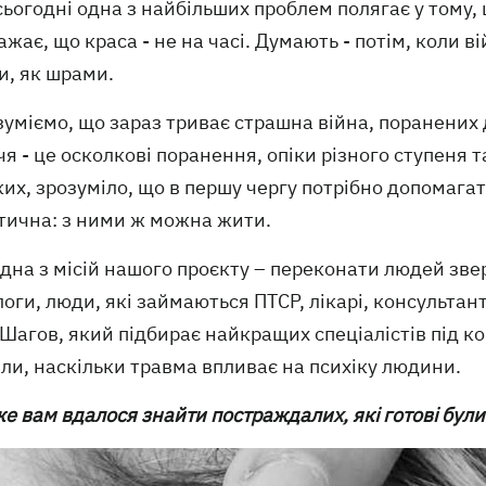
 сьогодні одна з найбільших проблем полягає у тому
ажає, що краса - не на часі. Думають - потім, коли
и, як шрами.
уміємо, що зараз триває страшна війна, поранених д
я - це осколкові поранення, опіки різного ступеня 
их, зрозуміло, що в першу чергу потрібно допомагати
тична: з ними ж можна жити.
дна з місій нашого проєкту – переконати людей зве
оги, люди, які займаються ПТСР, лікарі, консульт
Шагов, який підбирає найкращих спеціалістів під к
ли, наскільки травма впливає на психіку людини.
 же вам вдалося знайти постраждалих, які готові були