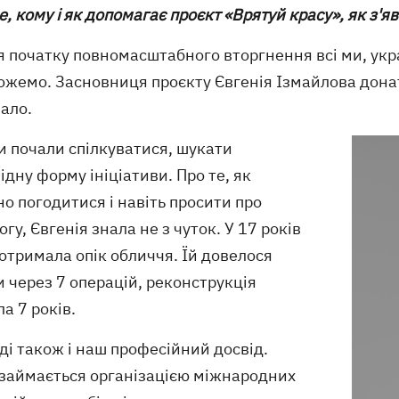
е, кому і як допомагає проєкт «Врятуй красу», як з'я
я початку повномасштабного вторгнення всі ми, укр
ожемо. Засновниця проєкту Євгенія Ізмайлова донат
ало.
и почали спілкуватися, шукати
ідну форму ініціативи. Про те, як
о погодитися і навіть просити про
гу, Євгенія знала не з чуток. У 17 років
отримала опік обличчя. Їй довелося
 через 7 операцій, реконструкція
а 7 років.
ді також і наш професійний досвід.
займається організацією міжнародних