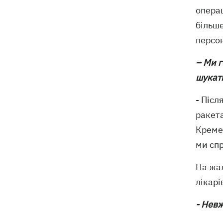
операц
більше
персо
– Ми 
шукат
- Післ
ракета
Креме
ми спр
На жал
лікарі
- Невж