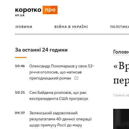
НОВИНИ
ВІЙНА В УКРАЇНІ
ПОЛІТИК
За останні 24 години
Голов
«Вр
Олександр Пономарьов у своє 53-
10:46
річчя оголосив, що написав
пер
пригодницький роман
Син Байдена розповів, що рак
10:21
ГАННА Н
експрезидента США прогресує
Зеленський задоволений
09:37
результатами 40-денної операції
щодо примусу Росії до миру