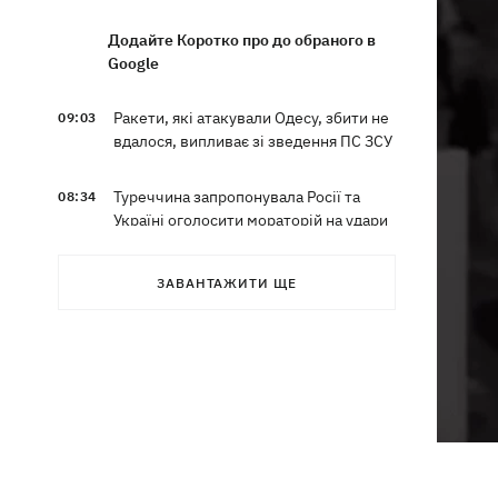
Додайте Коротко про до обраного в
Google
Ракети, які атакували Одесу, збити не
09:03
вдалося, випливає зі зведення ПС ЗСУ
Туреччина запропонувала Росії та
08:34
Україні оголосити мораторій на удари
у Чорному морі
ЗАВАНТАЖИТИ ЩЕ
08:00
Опішня: Як стати гончарем за три
тижні і виграти 1000 доларів за
глиняного монстра
Росія завдала удару по Харкову:
07:52
частково зруйновано
десятиповерхівку, загинули люди