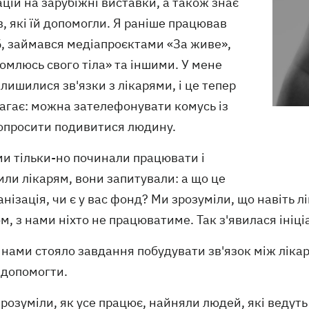
цій на зарубіжні виставки, а також знає
в, які їй допомогли. Я раніше працював
Б, займався медіапроєктами «За живе»,
омлюсь свого тіла» та іншими. У мене
лишилися зв'язки з лікарями, і це тепер
агає: можна зателефонувати комусь із
попросити подивитися людину.
ми тільки-но починали працювати і
ли лікарям, вони запитували: а що це
анізація, чи є у вас фонд? Ми зрозуміли, що навіть 
, з нами ніхто не працюватиме. Так з'явилася ініці
нами стояло завдання побудувати зв'язок між ліка
 допомогти.
розуміли, як усе працює, найняли людей, які ведуть 