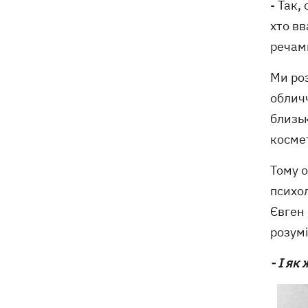
- Так,
хто вв
речам
Ми роз
обличч
близьк
косме
Тому о
психол
Євген 
розумі
- І як