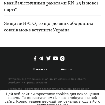
квазібалістичними ракетами KN-23 із нової
партії
Якщо не НАТО, то що: до яких оборонних
союзів може вступити Україна
Контакти
Автори
Матеріали під рубриками «Новини компанії», «PR» і «Факт»
розміщені на правах реклами
Використання матеріалів дозволяється за умови розміщення
активного гіперпосилання на KP.UA в першому абзаці.
Цей веб-сайт використовує cookies для покращення
взаємодії з користувачем під час відвідування веб-
© ТОВ «ЮЛАВ МЕДІА» 2026. Всі права захищені.
сайту. Користування веб-сайтом означає згоду з його