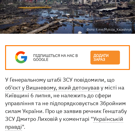
Фото: t.me/Mykola_Kalashnyk
ПІДПИШІТЬСЯ НА НАС В
ДОДАТИ
GOOGLE
ЗАРАЗ
У Генеральному штабі ЗСУ повідомили, що
об'єкт у Вишневому, який детонував
у місті на
Київщині 6 липня, не належить до сфери
управління та не підпорядковується Збройним
силам України. Про це заявив речник Генштабу
ЗСУ Дмитро Лиховій у коментарі "
Українській
правді
".