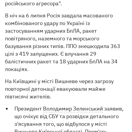
російського агресора".
В ніч на 6 липня Росія завдала масованого
комбінованого удару по Україні із
застосуванням ударних БпЛА, ракет
повітряного, наземного та морського
базування різних типів. ППО знешкодила 363
цілі з 419 запущених. Є влучання 29
балістичних ракет та 18 ударних БпЛА на 34
локаціях.
На Київщині у місті Вишневе через загрозу
повторної детонації евакуювали майже
півтисячі жителів.
Президент
Володимир Зеленський
заявив,
що очікує від СБУ та розвідки детального
з'ясування того, що відбулося у місті
Вишневе Київської області. Прем'єр-