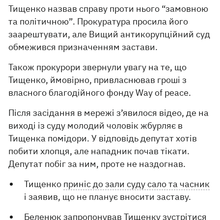
Тищенко назвав справу проти нього “замовною
та політичною”. Прокуратура просила його
заарештувати, але Вищий антикорупційний суд
обмежився призначенням застави.
Також прокурори звернули увагу на те, що
Тищенко, ймовірно, привласнював гроші з
власного благодійного фонду Way of peace.
Після засідання в мережі з’явилося відео, де на
виході із суду молодий чоловік жбурляє в
Тищенка помідори. У відповідь депутат хотів
побити хлопця, але нападник почав тікати.
Депутат побіг за ним, проте не наздогнав.
Тищенко
приніс до зали суду сало та часник
і заявив, що не планує вносити заставу.
Беленюк запропонував Тищенку зустрітися