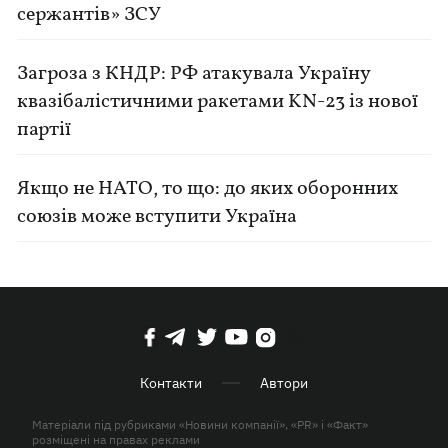
сержантів» ЗСУ
Загроза з КНДР: РФ атакувала Україну
квазібалістичними ракетами KN-23 із нової
партії
Якщо не НАТО, то що: до яких оборонних
союзів може вступити Україна
Контакти
Автори
Матеріали під рубриками «Новини компанії», «PR» і «Факт»
розміщені на правах реклами