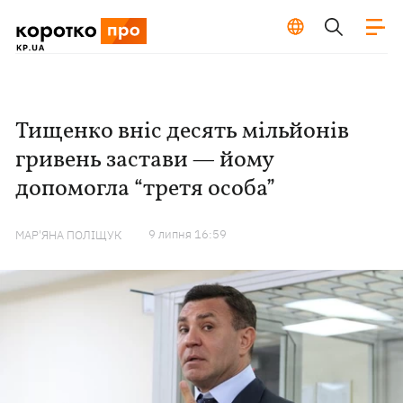
Тищенко вніс десять мільйонів
гривень застави — йому
допомогла “третя особа”
9 липня 16:59
МАР'ЯНА ПОЛІЩУК