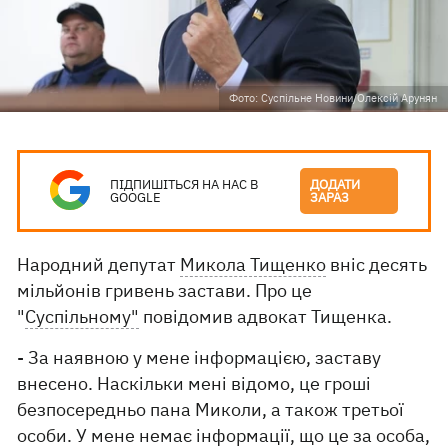
Фото: Суспільне Новини/Олексій Арунян
ПІДПИШІТЬСЯ НА НАС В
ДОДАТИ
GOOGLE
ЗАРАЗ
Народний депутат
Микола Тищенко
вніс десять
мільйонів гривень застави. Про це
"
Суспільному"
повідомив адвокат Тищенка.
- За наявною у мене інформацією, заставу
внесено. Наскільки мені відомо, це гроші
безпосередньо пана Миколи, а також третьої
особи. У мене немає інформації, що це за особа,