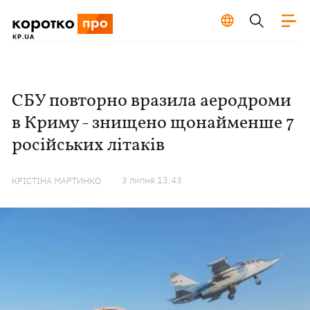
СБУ повторно вразила аеродроми
в Криму - знищено щонайменше 7
російських літаків
3 липня 13:43
КРІСТІНА МАРТИНКО