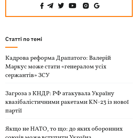
Статті по темі
Кадрова реформа Драпатого: Валерій
Маркус може стати «генералом усіх
сержантів» ЗСУ
Загроза з КНДР: РФ атакувала Україну
квазібалістичними ракетами KN-23 із нової
партії
Якщо не НАТО, то що: до яких оборонних
союзів може вступити Україна