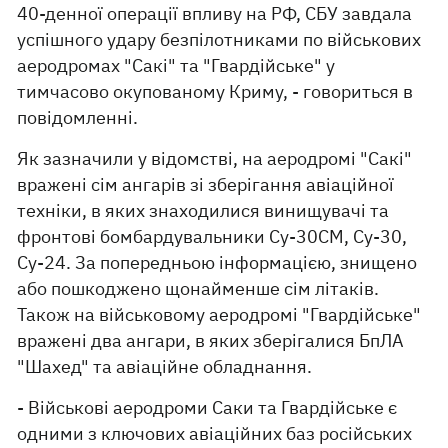
40-денної операції впливу на РФ, СБУ завдала
успішного удару безпілотниками по військових
аеродромах "Сакі" та "Гвардійське" у
тимчасово окупованому Криму, - говориться в
повідомленні.
Як зазначили у відомстві, на аеродромі "Сакі"
вражені сім ангарів зі зберігання авіаційної
техніки, в яких знаходилися винищувачі та
фронтові бомбардувальники Су-30СМ, Су-30,
Су-24. За попередньою інформацією, знищено
або пошкоджено щонайменше сім літаків.
Також на військовому аеродромі "Гвардійське"
вражені два ангари, в яких зберігалися БпЛА
"Шахед" та авіаційне обладнання.
- Військові аеродроми Саки та Гвардійське є
одними з ключових авіаційних баз російських