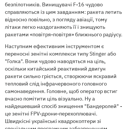
безпілотників. Винищувачі F-16 чудово
справляються із цим завданням: ракета летить
відносно повільно, з погляду авіації, тому
літаки легко наздоганяють її і знищують
ракетами «повітря-повітря» ближнього радіусу.
Наступним ефективним інструментом є
переносні зенітні комплекси типу Stinger або
"Голка". Вони чудово наводяться на ціль,
оскільки китайський реактивний двигун
ракети сильно гріється, створюючи яскравий
тепловий слід інфрачервоного головного
самонаведення. Головне, щоб оператор встиг
вчасно помітити ціль візуально. Ну а
найдешевший спосіб знищення "Бандеролей" -
це зенітні FPV-дрони-перехоплювачі.
Швидкісні українські квадрокоптери зі
спеціальним програмним забезпеченням