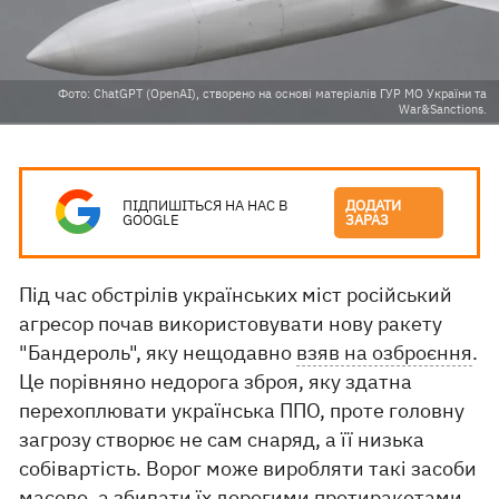
Фото: ChatGPT (OpenAI), створено на основі матеріалів ГУР МО України та
War&Sanctions.
ПІДПИШІТЬСЯ НА НАС В
ДОДАТИ
GOOGLE
ЗАРАЗ
Під час обстрілів українських міст російський
агресор почав використовувати нову ракету
"Бандероль", яку нещодавно
взяв на озброєння
.
Це порівняно недорога зброя, яку здатна
перехоплювати українська ППО, проте головну
загрозу створює не сам снаряд, а її низька
собівартість. Ворог може виробляти такі засоби
масово, а збивати їх дорогими протиракетами