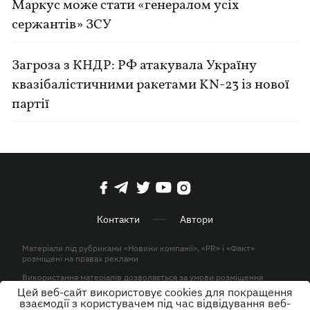
Маркус може стати «генералом усіх
сержантів» ЗСУ
Загроза з КНДР: РФ атакувала Україну
квазібалістичними ракетами KN-23 із нової
партії
Контакти
Автори
Матеріали під рубриками «Новини компанії», «PR» і «Факт»
розміщені на правах реклами
Використання матеріалів дозволяється за умови розміщення
активного гіперпосилання на KP.UA в першому абзаці.
Цей веб-сайт використовує cookies для покращення
взаємодії з користувачем під час відвідування веб-
© ТОВ «ЮЛАВ МЕДІА» 2026. Всі права захищені.