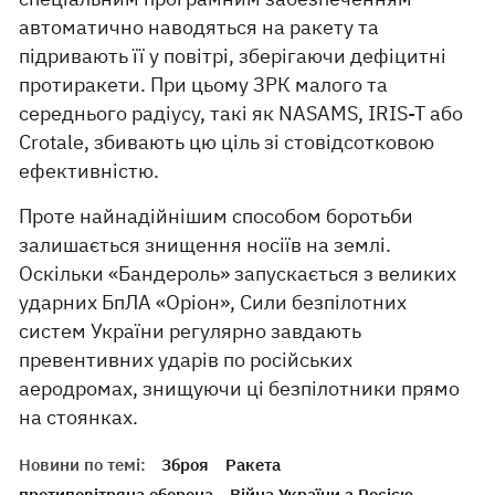
автоматично наводяться на ракету та
підривають її у повітрі, зберігаючи дефіцитні
протиракети. При цьому ЗРК малого та
середнього радіусу, такі як NASAMS, IRIS-T або
Crotale, збивають цю ціль зі стовідсотковою
ефективністю.
Проте найнадійнішим способом боротьби
залишається знищення носіїв на землі.
Оскільки «Бандероль» запускається з великих
ударних БпЛА «Оріон», Сили безпілотних
систем України регулярно завдають
превентивних ударів по російських
аеродромах, знищуючи ці безпілотники прямо
на стоянках.
Новини по темі:
Зброя
Ракета
протиповітряна оборона
Війна України з Росією