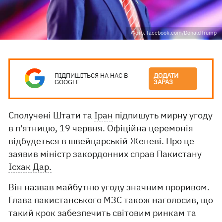
Фото: facebook.com/DonaldTrump
ПІДПИШІТЬСЯ НА НАС В
ДОДАТИ
GOOGLE
ЗАРАЗ
Сполучені Штати та
Іран
підпишуть мирну угоду
в п'ятницю, 19 червня. Офіційна церемонія
відбудеться в швейцарській Женеві. Про це
заявив міністр закордонних справ Пакистану
Ісхак Дар.
Він назвав майбутню угоду значним проривом.
Глава пакистанського МЗС також наголосив, що
такий крок забезпечить світовим ринкам та