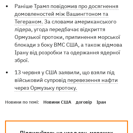
Раніше
Трамп повідомив про досягнення
домовленостей між Вашингтоном та
Тегераном.
За словами американського
лідера, угода передбачає відкриття
Ормузької протоки, припинення морської
блокади з боку ВМС США, а також відмова
Ірану від розробки та одержання ядерної
зброї.
13 червня у США заявили, що взяли під
військовий супровід
перевезення нафти
через Ормузьку протоку.
Новини по темі:
Новини США
договір
Іран
Підписуйтесь на нас в соц. мережах