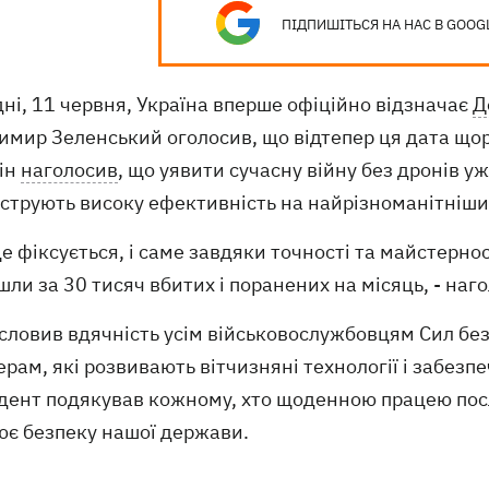
ПІДПИШІТЬСЯ НА НАС В GOOG
ні, 11 червня, Україна вперше офіційно відзначає
Д
имир Зеленський оголосив, що відтепер ця дата щор
Він
наголосив
, що уявити сучасну війну без дронів у
струють високу ефективність на найрізноманітніших
це фіксується, і саме завдяки точності та майстерно
ли за 30 тисяч вбитих і поранених на місяць, - наг
словив вдячність усім військовослужбовцям Сил бе
рам, які розвивають вітчизняні технології і забезпе
дент подякував кожному, хто щоденною працею посл
ює безпеку нашої держави.