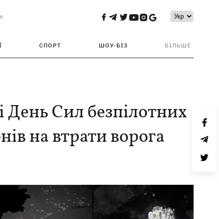
и
Ї
СПОРТ
ШОУ-БІЗ
БІЛЬШЕ
і День Сил безпілотних
нів на втрати ворога