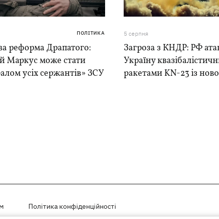
ПОЛІТИКА
5 серпня
ва реформа Драпатого:
Загроза з КНДР: РФ ата
ій Маркус може стати
Україну квазібалістич
алом усіх сержантів» ЗСУ
ракетами KN-23 із нової
ем
Політика конфіденційності