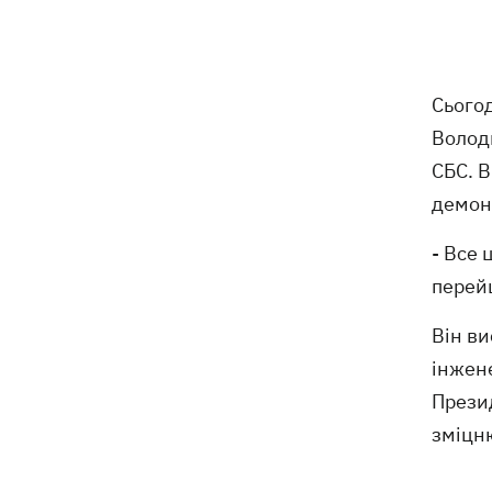
робити Києву
«МоЛоЧКа» триває - СБС уразили ще
11:35
12 суден тіньового флоту РФ у
Сьогод
Чорному та Азовському морях
Волод
11:00
Весілля Роналду: бум в аеропорту
СБС. 
імені нареченого, 5 дітей біля вівтаря
демон
та інтрига з Мессі
- Все 
Енергосистема пройшла рекордну
10:58
серпневу спеку без відключень, -
перейш
Шмигаль
Він ви
Жодної збитої ракети - вночі Росія
10:05
інжене
атакувала балістикою та понад 150
Прези
БпЛА
зміцн
Фронтмен гурту «Ногу свело!» Макс
09:17
Покровський пояснив, навіщо приїхав