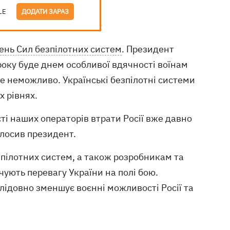
LE
ДОДАТИ ЗАРАЗ
ень Сил безпілотних систем
. Президент
оку буде днем особливої вдячності воїнам
же неможливо. Українські безпілотні системи
 рівнях.
сті наших операторів втрати Росії вже давно
олосив президент.
зпілотних систем, а також розробникам та
чують перевагу України на полі бою.
ідовно зменшує воєнні можливості Росії та