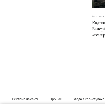
6 серпня
Кадро
Валер
«генер
Реклама на сайті
Про нас
Угода з користувач