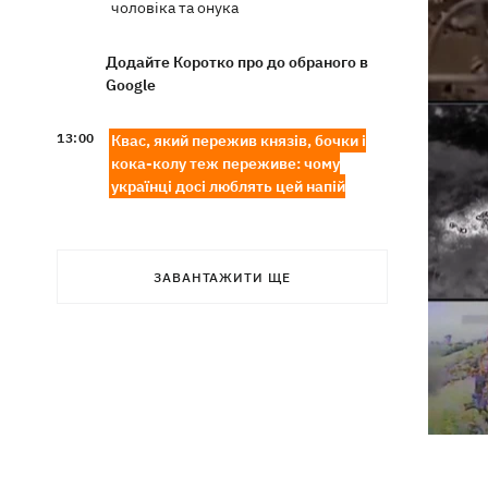
чоловіка та онука
Додайте Коротко про до обраного в
Google
13:00
Квас, який пережив князів, бочки і
кока-колу теж переживе: чому
українці досі люблять цей напій
У Генштабі підтвердили ураження
12:32
Ільського та Сизранського НПЗ, а
також поста спостереження на
ЗАВАНТАЖИТИ ЩЕ
буровій «Сиваш»
Через російські удари деякі поїзди
12:02
затримуються на 12 годин, -
«Укрзалізниця»
12:00
Кульбіт Трампа: чому США забрали
обіцянки щодо ракет для Patriot і що