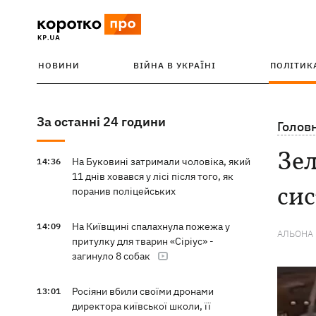
НОВИНИ
ВІЙНА В УКРАЇНІ
ПОЛІТИК
За останні 24 години
Голов
Зел
На Буковині затримали чоловіка, який
14:36
11 днів ховався у лісі після того, як
сис
поранив поліцейських
На Київщині спалахнула пожежа у
14:09
АЛЬОНА
притулку для тварин «Сіріус» -
загинуло 8 собак
Росіяни вбили своїми дронами
13:01
директора київської школи, її