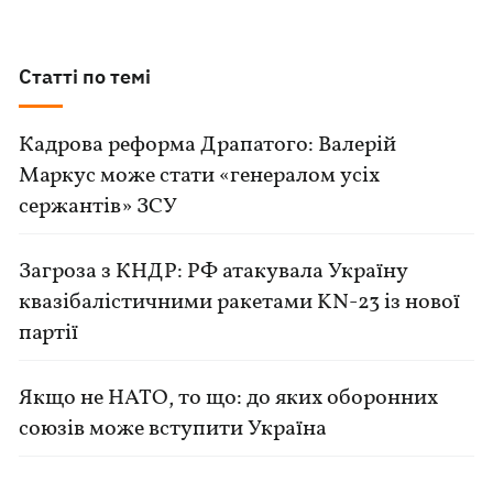
Статті по темі
Кадрова реформа Драпатого: Валерій
Маркус може стати «генералом усіх
сержантів» ЗСУ
Загроза з КНДР: РФ атакувала Україну
квазібалістичними ракетами KN-23 із нової
партії
Якщо не НАТО, то що: до яких оборонних
союзів може вступити Україна