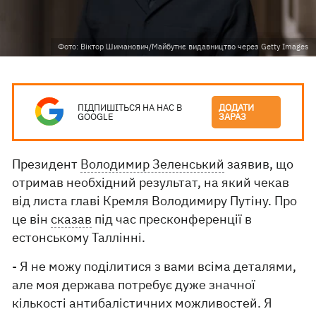
Фото: Віктор Шиманович/Майбутнє видавництво через Getty Images
ПІДПИШІТЬСЯ НА НАС В
ДОДАТИ
GOOGLE
ЗАРАЗ
Президент
Володимир Зеленський
заявив, що
отримав необхідний результат, на який чекав
від листа главі Кремля Володимиру Путіну. Про
це він
сказав
під час пресконференції в
естонському Таллінні.
- Я не можу поділитися з вами всіма деталями,
але моя держава потребує дуже значної
кількості антибалістичних можливостей. Я