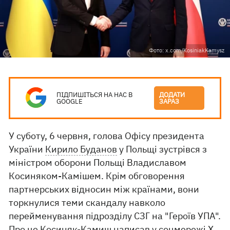
Фото: x.com/KosiniakKamysz
ПІДПИШІТЬСЯ НА НАС В
ДОДАТИ
GOOGLE
ЗАРАЗ
У суботу, 6 червня, голова Офісу президента
України
Кирило Буданов
у Польщі зустрівся з
міністром оборони Польщі Владиславом
Косиняком-Камішем. Крім обговорення
партнерських відносин між країнами, вони
торкнулися теми скандалу навколо
перейменування підрозділу СЗГ на "Героїв УПА".
Про це Косиняк-Камиш написав у
соцмережі Х.