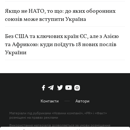
Якщо не НАТО, то що: до яких оборонних
союзів може вступити Україна
Без США та ключових країн ЄС, але з Азією
та Африкою: куди поїдуть 18 нових послів
України
Контакти
Автори
Матеріали під рубриками «Новини компанії», «PR» і «Факт»
розміщені на правах реклами
Використання матеріалів дозволяється за умови розміщення
активного гіперпосилання на KP.UA в першому абзаці.