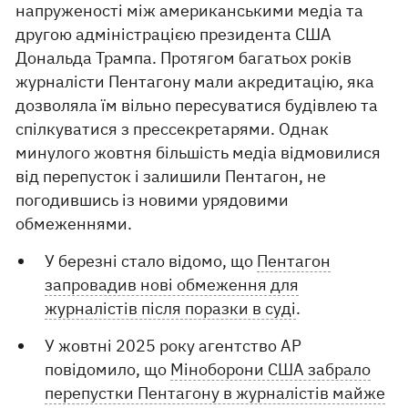
напруженості між американськими медіа та
другою адміністрацією президента США
Дональда Трампа. Протягом багатьох років
журналісти Пентагону мали акредитацію, яка
дозволяла їм вільно пересуватися будівлею та
спілкуватися з прессекретарями. Однак
минулого жовтня більшість медіа відмовилися
від перепусток і залишили Пентагон, не
погодившись із новими урядовими
обмеженнями.
У березні стало відомо, що
Пентагон
запровадив нові обмеження для
журналістів після поразки в суді
.
У жовтні 2025 року агентство AP
повідомило, що
Міноборони США забрало
перепустки Пентагону в журналістів майже