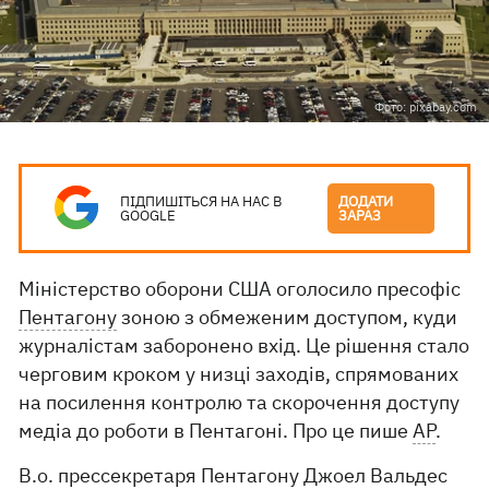
Фото: pixabay.com
ПІДПИШІТЬСЯ НА НАС В
ДОДАТИ
GOOGLE
ЗАРАЗ
Міністерство оборони США оголосило пресофіс
Пентагону
зоною з обмеженим доступом, куди
журналістам заборонено вхід. Це рішення стало
черговим кроком у низці заходів, спрямованих
на посилення контролю та скорочення доступу
медіа до роботи в Пентагоні. Про це пише
AP
.
В.о. прессекретаря Пентагону Джоел Вальдес