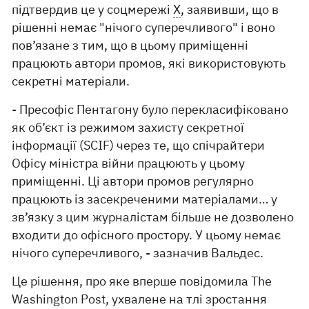
підтвердив це у соцмережі
X
, заявивши, що в
рішенні немає "нічого суперечливого" і воно
пов’язане з тим, що в цьому приміщенні
працюють автори промов, які використовують
секретні матеріали.
- Пресофіс Пентагону було перекласифіковано
як об’єкт із режимом захисту секретної
інформації (SCIF) через те, що спічрайтери
Офісу міністра війни працюють у цьому
приміщенні. Ці автори промов регулярно
працюють із засекреченими матеріалами… у
зв’язку з цим журналістам більше не дозволено
входити до офісного простору. У цьому немає
нічого суперечливого, - зазначив Вальдес.
Це рішення, про яке вперше повідомила The
Washington Post, ухвалене на тлі зростання