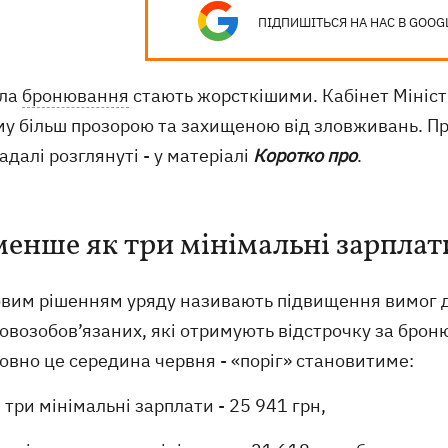
ПІДПИШІТЬСЯ НА НАС В GOOG
ла
бронювання
стають жорсткішими. Кабінет Міністр
у більш прозорою та захищеною від зловживань. Про 
адалі розглянуті - у матеріалі
Коротко про
.
менше як три мінімальні зарплат
вим рішенням уряду називають підвищення вимог до
овозобов’язаних, які отримують відстрочку за брон
овно це середина червня - «поріг» становитиме:
три мінімальні зарплати - 25 941 грн,