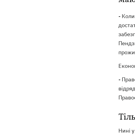
- Коли
достат
забезп
Пендзи
прожи
Економ
- Прав
відряд
Правоо
Тіл
Нині у