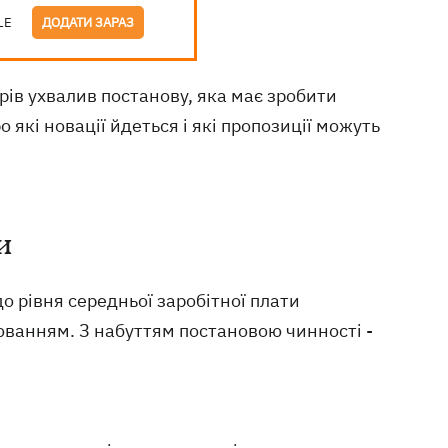
LE
ДОДАТИ ЗАРАЗ
ів ухвалив постанову, яка має зробити
які новації йдеться і які пропозиції можуть
и
 рівня середньої заробітної плати
юванням. З набуттям постановою чинності -