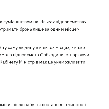
за сумісництвом на кількох підприємствах
ь отримати бронь лише за одним місцем
й ту саму людину в кількох місцях, - каже
 чимало підприємств її обходили, створюючи
Кабінету Міністрів має це унеможливити.
оміки, після набуття постановою чинності