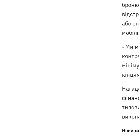
бронюв
відстр
або ен
мобілі
- Ми м
контр
мініму
кінцям
Нагад
фінанс
тилови
викон
Новини 