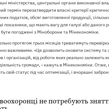
ьні міністерства, центральні органи виконавчої влад
ий термін перезатвердити власні критерії критично
них податків, обсяг виготовленої продукції, сільськ
ші показники, що мають вагу для галузі або даного ре
 бути погоджені з Міноборони та Мінекономіки.
льно протягом трьох місяців триватимуть перевірки 
чно важливими. «Це дозволить оновити систему та 
в і організацій, від роботи яких реально залежить 
іяльність громад», - кажуть в Мінекономіки. Отже,
ть свій статус під час оптимізації, і вчорашні заб
воохоронці не потребують зняття
ть