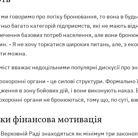
 ми говоримо про логіку бронювання, то вона в будь-
ньо багато категорій підприємств, які не мають ві
ечення базових потреб населення, але вони бронюют
н. - Я не хочу торкатися широких питань, але, з еко
ти можна.
іст вважає недоцільними популярні дискусії про зня
оохоронні органи - це силові структури. Формально ї
ження в зону бойових дій, і вони виконують наказ.
хоронні органи не бронюються, тому що, по суті, вже
ьки фінансова мотивація
 Верховній Раді знаходяться як мінімум три законо