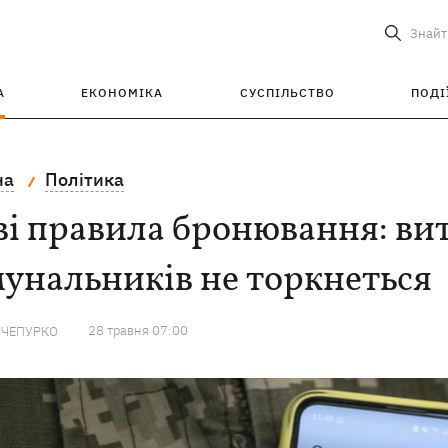
Знайт
А
ЕКОНОМІКА
СУСПІЛЬСТВО
ПОДІ
на
Політика
і правила бронювання: вит
унальників не торкнеться
28 травня 07:00
 ЧЕПУРКО