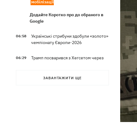
мобілізації
Додайте Коротко про до обраного в
Google
Українські стрибуни здобули «золото»
06:58
чемпіонату Європи-2026
Трамп посварився з Хегсетом через
06:29
дефіцит ракет для війни з Іраном, -
WP
ЗАВАНТАЖИТИ ЩЕ
6 серпня - Преображення Господнє,
05:30
що сьогодні не можна робити, все про
цей день
5 серпня
У Грузії відбувся масштабний блекаут
21:43
втретє за два тижні