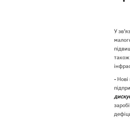
У зв’я
малого
підви
також
інфрас
- Нов
підпр
диску
заробі
дефіци