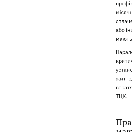
профіл
місячн
сплаче
або ін
мають
Парале
крити
устано
життєд
втратя
ТЦК.
Пра
маю