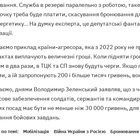
ання. Служба в резерві паралельно з роботою, таке 
очку треба буде платити, скасування бронювання дл
ергетику… На думку експерта, це депутатські фантазі
зації.
аємо приклад країни-агресора, яка з 2022 року не п
актах виплачують величезні гроші. Коли підняти г
м в два рази, в ТЦК та СП знову будуть черги. Якщо 
и, а їй запропонують 200 і більше тисяч гривень, в
аємо, днями Володимир Зеленський заявляв, що з 
ове забезпечення солдатів, сержантів та командир
х посад має бути не менше ніж 30 000 гривень, для 
ання бойових завдань.
по темі:
Мобілізація
Війна України з Росією
Бронювання в