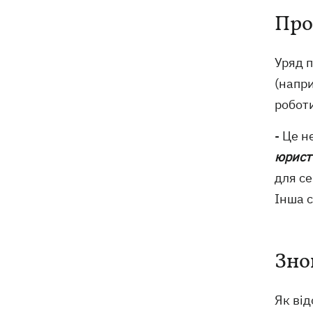
Про
Уряд п
(напри
робот
- Це н
юрист
для се
Інша с
Зно
Як ві