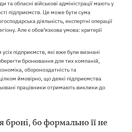
и та обласні військові адміністрації мають у
сті підприємств. Це може бути сума
огосподарська діяльність, експертні операції
гіону. Але є обов’язкова умова: критерії
усіх підприємств, які вже були визнані
зберегти бронювання для тих компаній,
економіка, обороноздатність та
 цілком ймовірно, що деякі підприємства
роньовані працівники отримають виклики до
 броні, бо формально її не