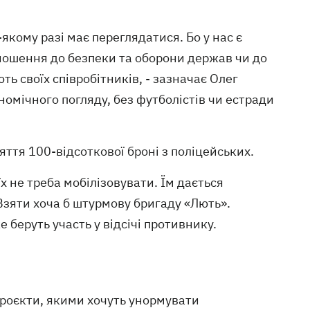
якому разі має переглядатися. Бо у нас є
дношення до безпеки та оборони держав чи до
ь своїх співробітників, - зазначає Олег
номічного погляду, без футболістів чи естради
ття 100-відсоткової броні з поліцейських.
х не треба мобілізовувати. Їм дається
 Взяти хоча б штурмову бригаду «Лють».
 беруть участь у відсічі противнику.
проєкти, якими хочуть унормувати