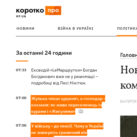
НОВИНИ
ВІЙНА В УКРАЇНІ
ПОЛІТИК
За останні 24 години
Голов
Нов
Ексводій «LeМаршрутки» Богдан
07:33
Богданович вже не у реанімації –
ком
подробиці від Лесі Нікітюк
07:00
Жулька чекає цуценят, а господар -
ВАЛЕРІЯ
кохання: як живе переселенець із
курами і «Жигулями»
07:00
У війську - до пенсії. Чому в Україні
не знижують граничний вік