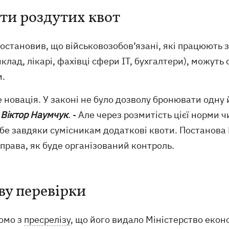
ти роздутих квот
остановив, що військовозобов’язані, які працюють 
клад, лікарі, фахівці сфери ІТ, бухгалтери), можут
и.
е новація. У законі не було дозволу бронювати одну 
 Віктор Наумчук
. - Але через розмитість цієї норми
бе завдяки сумісникам додаткові квоти. Постанова 
права, як буде організований контроль.
ву перевірки
домо з
пресрелізу
, що його видало Міністерство екон