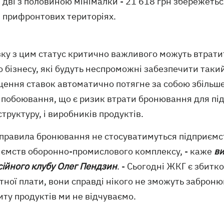
дві з половиною мінімалки - 21 618 грн збережеть
прифронтових територіях.
зку з цим статус критично важливого можуть втрати
 бізнесу, які будуть неспроможні забезпечити такий
щення ставок автоматично потягне за собою збільш
 побоювання, що є ризик втрати бронювання для під
труктуру, і виробників продуктів.
і правила бронювання не стосуватимуться підприєм
иємств оборонно-промислового комплексу, - каже
ви
сійного клубу Олег Пендзин
. - Сьогодні ЖКГ є збит
тної плати, вони справді нікого не зможуть заброню
ту продуктів ми не відчуваємо.