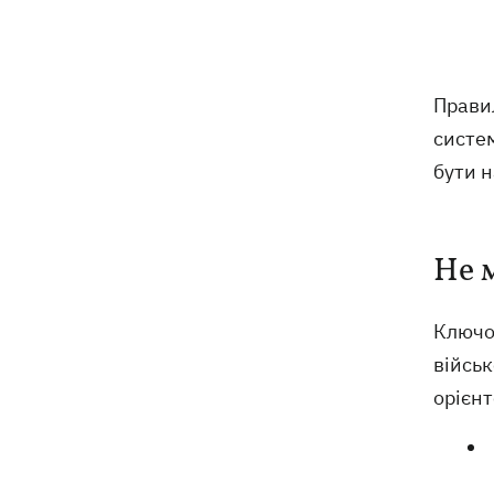
Українці Байло та Середа здобули
21:13
першу перемогу України на ЧЄ-2026 зі
стрибків у воду
Прави
систем
Зеленський озвучив три пріоритети
20:46
бути н
підготовки України до зими
Українців просять скоротити
20:28
використання електроенергії –
Не 
інакше можливі відключення
Ключо
Тайський футболіст загинув від удару
19:50
блискавки просто на полі
військ
орієнт
Рада нацбезпеки затвердила План
19:47
стійкості Києва, - Клименко