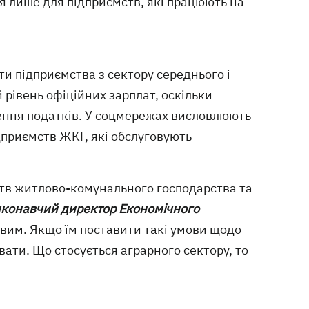
ся лише для підприємств, які працюють на
ти підприємства з сектору середнього і
 рівень офіційних зарплат, оскільки
ення податків. У соцмережах висловлюють
приємств ЖКГ, які обслуговують
ств житлово-комунального господарства та
конавчий директор Економічного
ковим. Якщо їм поставити такі умови щодо
вати. Що стосується аграрного сектору, то